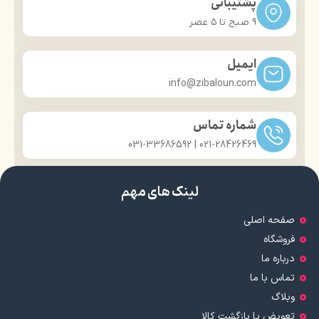
پشتیبانی
9 صبح تا ۵ عصر
ایمیل
info@zibaloun.com
شماره تماس
021-28426469 | 031-33686592
لینک های مهم
صفحه اصلی
فروشگاه
درباره ما
تماس با ما
وبلاگ
تعویض یا بازگشت کالا