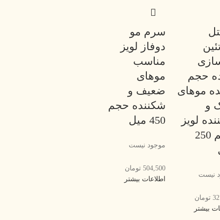
تل
سرم مو
ئین
دوفاز لویز
سازی
مناسب
ده حجم
موهای
ده موهای
ضعیف و
 و
شکننده حجم
ده لویز
450 میل
حجم 250
موجود نیست
504,500
تومان
 نیست
اطلاعات بیشتر
32
تومان
ات بیشتر