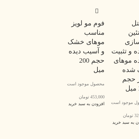
تل
فوم مو لویز
ئین
مناسب
سازی
موهای خشک
ه و تثبیت
و آسیب دیده
ه موهای
حجم 200
 شده
میل
ز حجم
محصول موجود است
453,000
تومان
ل موجود است
افزودن به سبد خرید
32
تومان
ن به سبد خرید