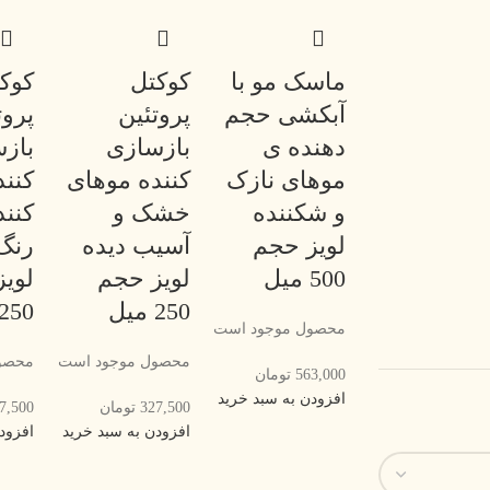
ماسک مو با
کوکتل
کوک
آبکشی حجم
پروتئین
پروت
دهنده ی
بازسازی
باز
موهای نازک
کننده موهای
کنند
و شکننده
خشک و
کنند
لویز حجم
آسیب دیده
رنگ
500 میل
لویز حجم
لوی
250 میل
250 میل
محصول موجود است
محصول موجود است
محصو
563,000
تومان
افزودن به سبد خرید
327,500
تومان
7,500
افزودن به سبد خرید
افزود