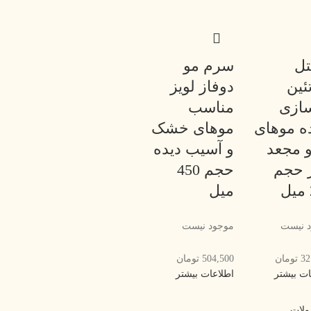
تل
سرم مو
ئین
دوفاز لویز
سازی
مناسب
ه موهای
موهای خشک
و مجعد
و آسیب دیده
ز حجم
حجم 450
میل
 نیست
موجود نیست
32
تومان
504,500
تومان
ات بیشتر
اطلاعات بیشتر
ولات