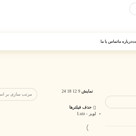
یت
درباره ما
تماس با ما
نمایش
9
12
18
24
حذف فیلترها
لویز - Luiz