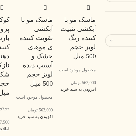
ماسک مو با
ماسک مو با
کوک
آبکشی تثبیت
آبکشی
پروت
کننده رنگ
تقویت کننده
باز
لویز حجم
ی موهای
کنن
500 میل
خشک و
دهن
آسیب دیده
نازک
محصول موجود است
لویز حجم
شکنن
500 میل
563,000
تومان
افزودن به سبد خرید
میل
محصول موجود است
موجود
563,000
تومان
افزودن به سبد خرید
7,500
اطلاع