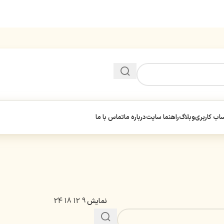
ب کاربری
وبلاگ
راهنما سایت
درباره ما
تماس با ما
نمایش
9
12
18
24