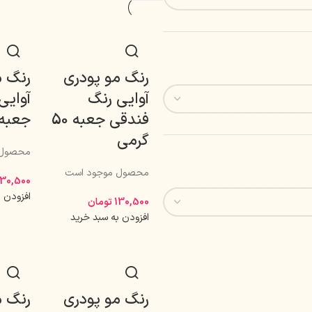
رنگ مو پودری
رنگ م
آوایی رنگ
آوایی
فندقی جعبه 50
جعبه 50 گر
گرمی
محصول 
محصول موجود است
130,500
افزودن 
130,500
تومان
افزودن به سبد خرید
رنگ مو پودری
رنگ م