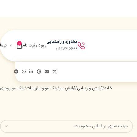
مشاوره و راهنمایی
0
ورود / ثبت نام
0
توما
021-28426469
خانه
آرایش و زیبایی
آرایش مو
رنگ مو و ملزومات
رنگ مو پودری