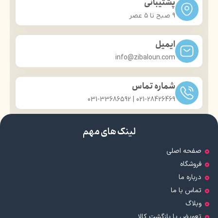
پشتیبانی
مات‌کننده قوی، آرایشی بادوام
لوکس، کاربردی، همراه همیشگی
9 صبح تا ۵ عصر
آرایشی طبیعی، پوستی بی‌نقص
کنترل چربی، تثبیت آرایش،
ظاهری شیک
ایمیل
کوچک اما پرکاربرد
info@zibaloun.com
زیبایی و مراقبت از پوست در یک
محصول
شماره تماس
021-28426469 | 031-33686592
لینک های مهم
صفحه اصلی
فروشگاه
درباره ما
تماس با ما
وبلاگ
تعویض یا بازگشت کالا