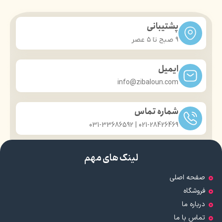
پشتیبانی
9 صبح تا ۵ عصر
ایمیل
info@zibaloun.com
شماره تماس
021-28426469 | 031-33686592
لینک های مهم
صفحه اصلی
فروشگاه
درباره ما
تماس با ما