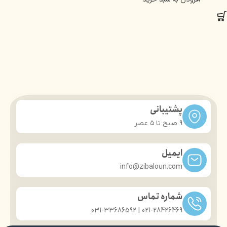
پشتیبانی
9 صبح تا ۵ عصر
ایمیل
info@zibaloun.com
شماره تماس
021-28426469 | 031-33686592