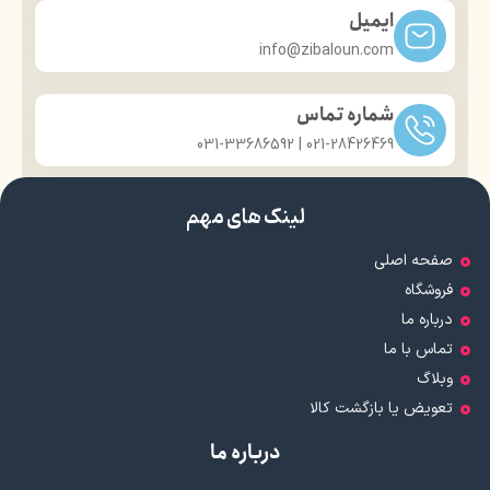
ایمیل
info@zibaloun.com
شماره تماس
021-28426469 | 031-33686592
لینک های مهم
صفحه اصلی
فروشگاه
درباره ما
تماس با ما
وبلاگ
تعویض یا بازگشت کالا
درباره ما