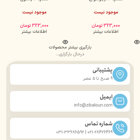
موجود نیست
موجود نیست
323,000
تومان
323,000
تومان
اطلاعات بیشتر
اطلاعات بیشتر
بارگیری بیشتر محصولات
درحال بارگزاری...
پشتیبانی
9 صبح تا ۵ عصر
ایمیل
info@zibaloun.com
شماره تماس
021-28426469 | 031-33686592