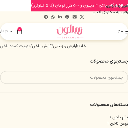
ارسال رایگان بالای 2 میلیون و 500 هزار تومان (تا 5 کیلوگرم)
عبور به ناوبری
رفتن به محتوای اصلی
0
منو
0
تومان
خانه
آرایش و زیبایی
آرایش ناخن
تقویت کننده ناخن
جستجوی محصولات
دسته‌های محصولات
بالم ناخن
1
روغن ناخن
1