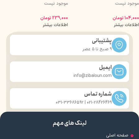
موجود نیست
موجود نیست
104,000
تومان
239,000
تومان
اطلاعات بیشتر
اطلاعات بیشتر
پشتیبانی
9 صبح تا ۵ عصر
ایمیل
info@zibaloun.com
شماره تماس
021-28426469 | 031-33686592
لینک های مهم
صفحه اصلی