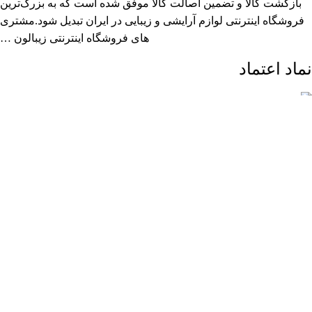
بازگشت کالا و تضمین اصالت کالا موفق شده است که به بزرگ‌ترین
فروشگاه اینترنتی لوازم آرایشی و زیبایی در ایران تبدیل شود.مشتری
های فروشگاه اینترنتی زیبالون …
نماد اعتماد
کلیه حقوق متعلق به زیبالون می باشد.
ارسال رایگان بالای 2 میلیون و 500 هزار تومان (تا 5 کیلوگرم)
فروشگاه
فیلترها
0
موارد
سبد خرید
حساب کاربری من