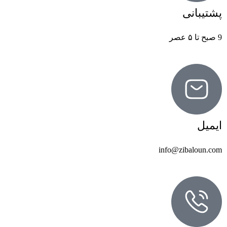
پشتیبانی
9 صبح تا ۵ عصر
ایمیل
info@zibaloun.com