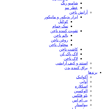
شامپو رنگ
عطر مو
آرایش ناخن
ابزار پدیکور و مانیکور
کوکتل
نمک حمام
تقویت کننده ناخن
بالم ناخن
روغن ناخن
محلول ناخن
کاشت ناخن
لاک پاک کن
لاک ناخن
استند و کیف آرایشی
براق کننده بدن
برندها
آکواتیک
آوایی
اسکلاره
الوکسین
بلو فلکس
بی ام اس
بیواستار