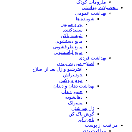
ملزومات کودک
محصولات بهداشتی
بهداشت عمومی
شوینده ها
پن و صابون
سفیدکننده
شیشه پاکن
مایع دستشویی
مایع ظرفشویی
مایع لباسشویی
بهداشت فردی
اصلاح صورت و بدن
افترشیو و ژل بعد از اصلاح
خود تراش
موم و وکس
بهداشت دهان و دندان
خمیر دندان
دهانشویه
مسواک
ژل بهداشتی
گوش پاک کن
ناخن گیر
مراقبت از پوست
مراقبت بدن