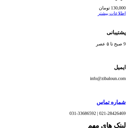
130,000
تومان
اطلاعات بیشتر
پشتیبانی
9 صبح تا ۵ عصر
ایمیل
info@zibaloun.com
شماره تماس
021-28426469 | 031-33686592
لینک های مهم