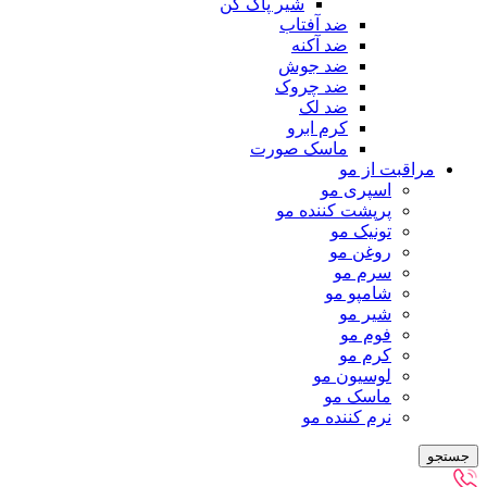
شیر پاک کن
ضد آفتاب
ضد آکنه
ضد جوش
ضد چروک
ضد لک
کرم ابرو
ماسک صورت
مراقبت از مو
اسپری مو
پرپشت کننده مو
تونیک مو
روغن مو
سرم مو
شامپو مو
شیر مو
فوم مو
کرم مو
لوسیون مو
ماسک مو
نرم کننده مو
جستجو