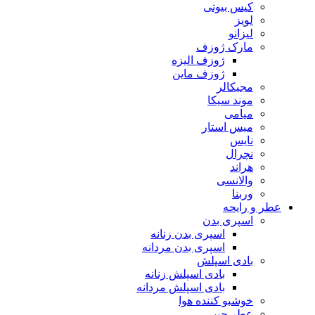
کیس بیوتی
لویز
لیزانو
مارک ژوزف
ژوزف الیزه
ژوزف ماین
مجیکالر
موند سیکا
میامی
میس استار
نایس
نچرال
هراند
والانسی
وربنا
عطر و رایحه
اسپری بدن
اسپری بدن زنانه
اسپری بدن مردانه
بادی اسپلش
بادی اسپلش زنانه
بادی اسپلش مردانه
خوشبو کننده هوا
عطر جیبی