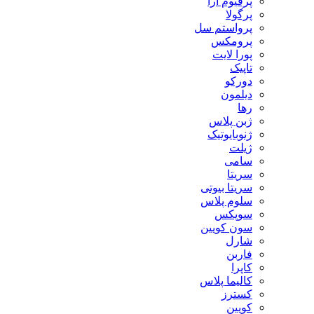
پرفیوم آرا
پرگولا
پرواستم سل
پرومکس
پورا لایت
تاپیک
دورکو
دیلمون
رها
ژبن پلاس
ژنوبایوتیک
ژیلت
سامی
سریتا
سریتا بیوتی
سلوم پلاس
سوپکس
سون کویین
شارل
فاربن
کاپرا
کالیما پلاس
کسترز
کویین