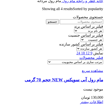
خانه
عطر و رایحه
مام رول
مام رول مردانه
Showing all 4 results
Sorted by popularity
جستجوی محصولات
جستجو
فیلتر بر اساس برند
فیلتر بر اساس جنسیت
فیلتر بر اساس کشور سازنده
نمایش
9
12
18
24
فیلتر محصولات
مشاهده سریع
مام رول آبی سوپکس NEW حجم 70 گرمی
موجود نیست
130,000
تومان
اطلاعات بیشتر