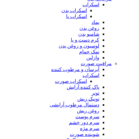
اسکراب
اسکراب بدن
اسکراب پا
پماد
روغن بدن
شامپو بدن
کرم دست و پا
لوسیون و روغن بدن
نمک حمام
وازلین
مراقبت صورت
آبرسان و مرطوب کننده
اسکراب
اسکراب صورت
پاک کننده آرایش
تونر
تونیک ریش
دستمال مرطوب آرایشی
روغن ریش
سرم پوست
سرم دور چشم
سرم مژه
شوینده صورت