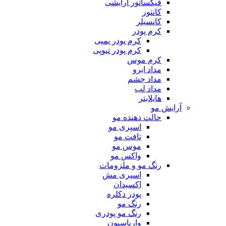
فیکساتور آرایشی
کانتور
کانسیلر
کرم پودر
کرم پودر پمپی
کرم پودر تیوپی
کرم موس
مداد ابرو
مداد چشم
مداد لب
هایلایتر
آرایش مو
حالت دهنده مو
اسپری مو
تافت مو
موس مو
واکس مو
رنگ مو و ملزومات
اسپری مش
اکسیدان
پودر دکلره
رنگ مو
رنگ مو پودری
واریاسیون