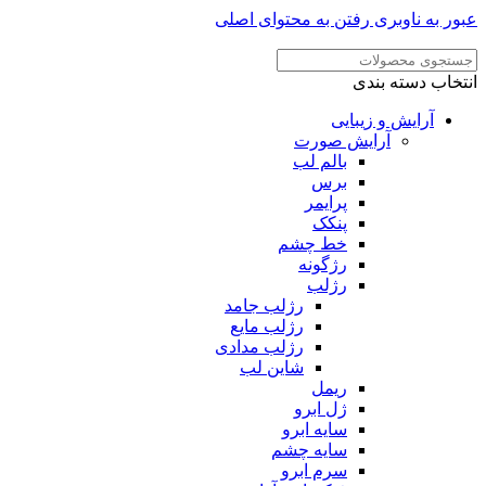
عبور به ناوبری
رفتن به محتوای اصلی
انتخاب دسته بندی
آرایش و زیبایی
آرایش صورت
بالم لب
برس
پرایمر
پنکک
خط چشم
رژگونه
رژلب
رژلب جامد
رژلب مایع
رژلب مدادی
شاین لب
ریمل
ژل ابرو
سایه ابرو
سایه چشم
سرم ابرو