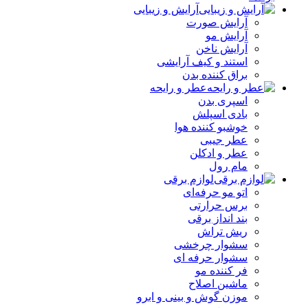
آرایش و زیبایی
آرایش صورت
آرایش مو
آرایش ناخن
استند و کیف آرایشی
براق کننده بدن
عطر و رایحه
اسپری بدن
بادی اسپلش
خوشبو کننده هوا
عطر جیبی
عطر و ادکلن
مام رول
لوازم برقی
اتو مو حرفه‌ای
برس حرارتی
بند انداز برقی
ریش تراش
سشوار چرخشی
سشوار حرفه ای
فر کننده‌ مو
ماشین اصلاح
موزن گوش و بینی و ابرو