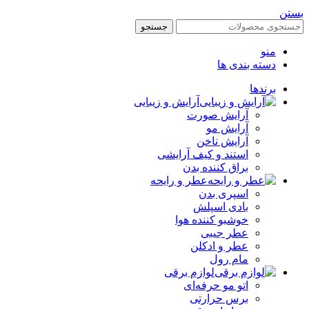
بستن
جستجو
منو
دسته بندی ها
برندها
آرایش و زیبایی
آرایش صورت
آرایش مو
آرایش ناخن
استند و کیف آرایشی
براق کننده بدن
عطر و رایحه
اسپری بدن
بادی اسپلش
خوشبو کننده هوا
عطر جیبی
عطر و ادکلن
مام رول
لوازم برقی
اتو مو حرفه‌ای
برس حرارتی