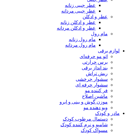
عطر جیبی زنانه
عطر جیبی مردانه
عطر و ادکلن
عطر و ادکلن زنانه
عطر و ادکلن مردانه
مام رول
مام رول زنانه
مام رول مردانه
لوازم برقی
اتو مو حرفه‌ای
برس حرارتی
بند انداز برقی
ریش تراش
سشوار چرخشی
سشوار حرفه ای
فر کننده‌ مو
ماشین اصلاح
موزن گوش و بینی و ابرو
ویو دهنده مو
مادر و کودک
دستمال مرطوب کودک
شامپو و نرم کننده کودک
مسواک کودک