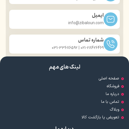
ایمیل
info@zibaloun.com
شماره تماس
021-28426469 | 031-33686592
لینک های مهم
صفحه اصلی
فروشگاه
درباره ما
تماس با ما
وبلاگ
تعویض یا بازگشت کالا