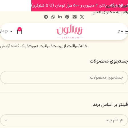
ارسال رایگان بالای 2 میلیون و 500 هزار تومان (تا 5 کیلوگرم)
عبور به ناوبری
رفتن به محتوای اصلی
0
منو
0
تومان
خانه
مراقبت از پوست
مراقبت صورت
پاک کننده آرایش
جستجوی محصولات
فیلتر بر اساس برند