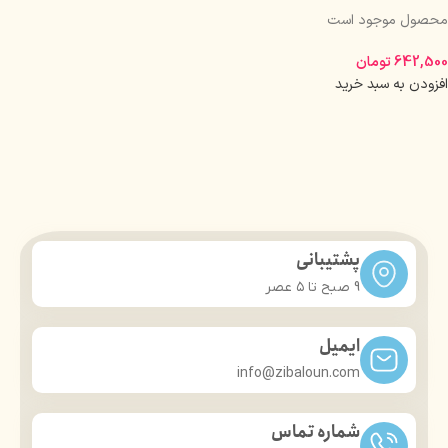
محصول موجود است
642,500
تومان
افزودن به سبد خرید
پشتیبانی
9 صبح تا ۵ عصر
ایمیل
info@zibaloun.com
شماره تماس