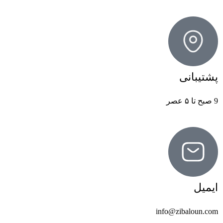
پشتیبانی
9 صبح تا ۵ عصر
ایمیل
info@zibaloun.com