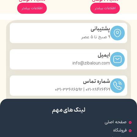
اطلاعات بیشتر
اطلاعات بیشتر
پشتیبانی
9 صبح تا ۵ عصر
ایمیل
info@zibaloun.com
شماره تماس
021-28426469 | 031-33686592
لینک های مهم
صفحه اصلی
فروشگاه