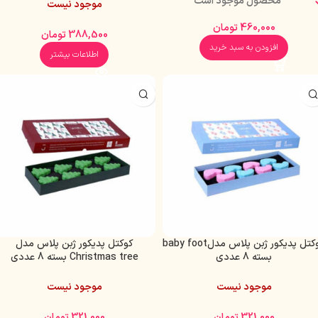
محصول موجود است
موجود نیست
460,000
تومان
388,500
تومان
افزودن به سبد خرید
اطلاعات بیشتر
کوکتل پدیکور ژبن پلاس مدلbaby foot
کوکتل پدیکور ژبن پلاس مدل
بسته 8 عددی
Christmas tree بسته 8 عددی
موجود نیست
موجود نیست
321,000
تومان
321,000
تومان