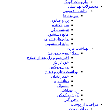
ملزومات کودک
محصولات بهداشتی
بهداشت عمومی
شوینده ها
پن و صابون
سفیدکننده
شیشه پاکن
مایع دستشویی
مایع ظرفشویی
مایع لباسشویی
بهداشت فردی
اصلاح صورت و بدن
افترشیو و ژل بعد از اصلاح
خود تراش
موم و وکس
بهداشت دهان و دندان
خمیر دندان
دهانشویه
مسواک
ژل بهداشتی
گوش پاک کن
ناخن گیر
مراقبت از پوست
مراقبت بدن