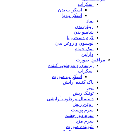
اسکراب
اسکراب بدن
اسکراب پا
پماد
روغن بدن
شامپو بدن
کرم دست و پا
لوسیون و روغن بدن
نمک حمام
وازلین
مراقبت صورت
آبرسان و مرطوب کننده
اسکراب
اسکراب صورت
پاک کننده آرایش
تونر
تونیک ریش
دستمال مرطوب آرایشی
روغن ریش
سرم پوست
سرم دور چشم
سرم مژه
شوینده صورت