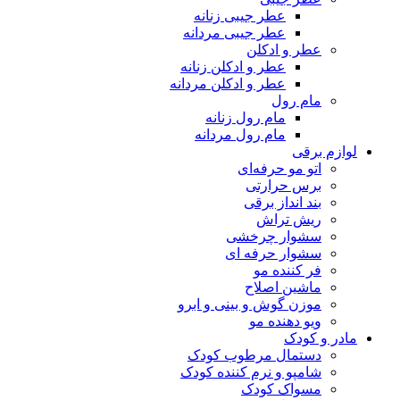
عطر جیبی زنانه
عطر جیبی مردانه
عطر و ادکلن
عطر و ادکلن زنانه
عطر و ادکلن مردانه
مام رول
مام رول زنانه
مام رول مردانه
لوازم برقی
اتو مو حرفه‌ای
برس حرارتی
بند انداز برقی
ریش تراش
سشوار چرخشی
سشوار حرفه ای
فر کننده‌ مو
ماشین اصلاح
موزن گوش و بینی و ابرو
ویو دهنده مو
مادر و کودک
دستمال مرطوب کودک
شامپو و نرم کننده کودک
مسواک کودک