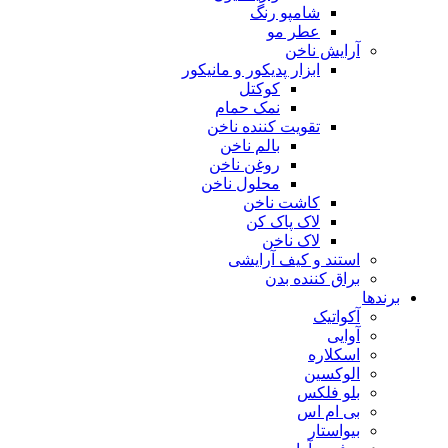
شامپو رنگ
عطر مو
آرایش ناخن
ابزار پدیکور و مانیکور
کوکتل
نمک حمام
تقویت کننده ناخن
بالم ناخن
روغن ناخن
محلول ناخن
کاشت ناخن
لاک پاک کن
لاک ناخن
استند و کیف آرایشی
براق کننده بدن
برندها
آکواتیک
آوایی
اسکلاره
الوکسین
بلو فلکس
بی ام اس
بیواستار