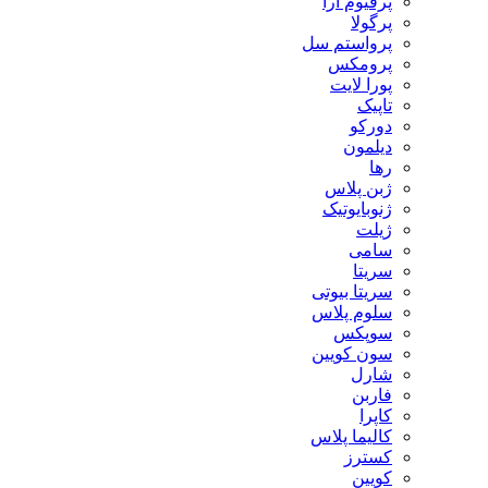
پرفیوم آرا
پرگولا
پرواستم سل
پرومکس
پورا لایت
تاپیک
دورکو
دیلمون
رها
ژبن پلاس
ژنوبایوتیک
ژیلت
سامی
سریتا
سریتا بیوتی
سلوم پلاس
سوپکس
سون کویین
شارل
فاربن
کاپرا
کالیما پلاس
کسترز
کویین