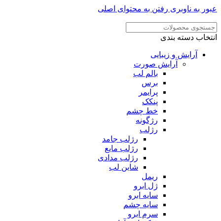
عبور به ناوبری
رفتن به محتوای اصلی
انتخاب دسته بندی
آرایش و زیبایی
آرایش صورت
بالم لب
برس
پرایمر
پنکک
خط چشم
رژگونه
رژلب
رژلب جامد
رژلب مایع
رژلب مدادی
شاین لب
ریمل
ژل ابرو
سایه ابرو
سایه چشم
سرم ابرو