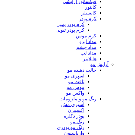
فیکساتور آرایشی
کانتور
کانسیلر
کرم پودر
کرم پودر پمپی
کرم پودر تیوپی
کرم موس
مداد ابرو
مداد چشم
مداد لب
هایلایتر
آرایش مو
حالت دهنده مو
اسپری مو
تافت مو
موس مو
واکس مو
رنگ مو و ملزومات
اسپری مش
اکسیدان
پودر دکلره
رنگ مو
رنگ مو پودری
واریاسیون