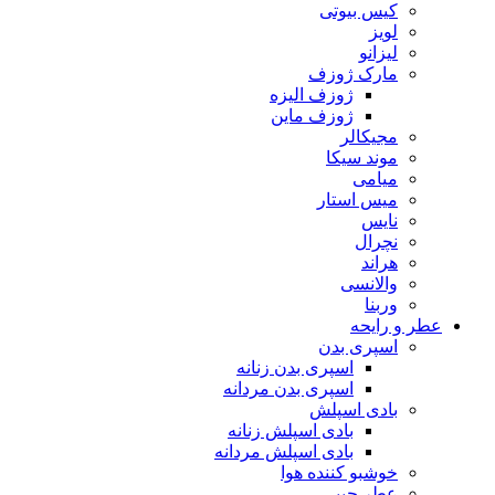
کیس بیوتی
لویز
لیزانو
مارک ژوزف
ژوزف الیزه
ژوزف ماین
مجیکالر
موند سیکا
میامی
میس استار
نایس
نچرال
هراند
والانسی
وربنا
عطر و رایحه
اسپری بدن
اسپری بدن زنانه
اسپری بدن مردانه
بادی اسپلش
بادی اسپلش زنانه
بادی اسپلش مردانه
خوشبو کننده هوا
عطر جیبی