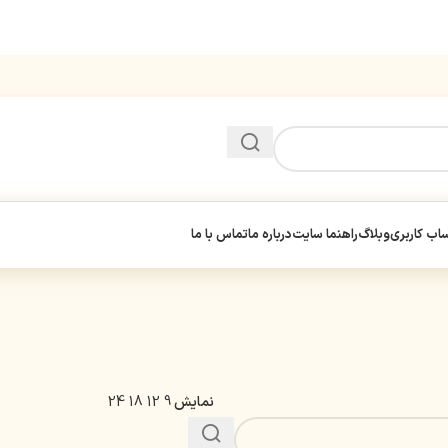
ب کاربری
وبلاگ
راهنما سایت
درباره ما
تماس با ما
نمایش
9
12
18
24