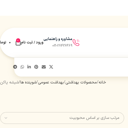
مشاوره و راهنمایی
0
ورود / ثبت نام
0
توما
021-28426469
خانه
محصولات بهداشتی
بهداشت عمومی
شوینده ها
شیشه پاکن