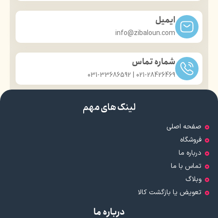
ایمیل
info@zibaloun.com
شماره تماس
021-28426469 | 031-33686592
لینک های مهم
صفحه اصلی
فروشگاه
درباره ما
تماس با ما
وبلاگ
تعویض یا بازگشت کالا
درباره ما