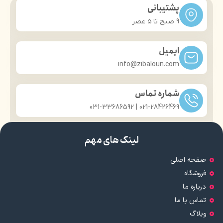
پشتیبانی
9 صبح تا ۵ عصر
ایمیل
info@zibaloun.com
شماره تماس
021-28426469 | 031-33686592
لینک های مهم
صفحه اصلی
فروشگاه
درباره ما
تماس با ما
وبلاگ