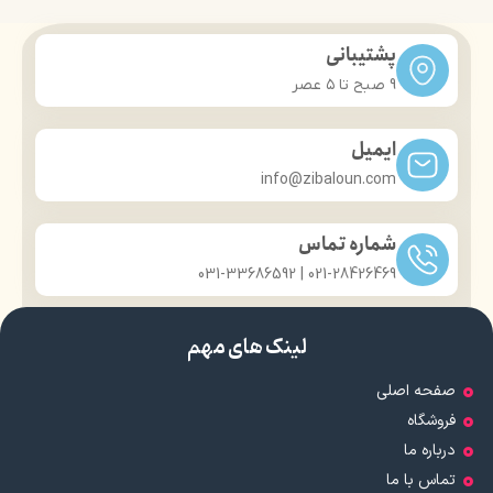
پشتیبانی
9 صبح تا ۵ عصر
ایمیل
info@zibaloun.com
شماره تماس
021-28426469 | 031-33686592
لینک های مهم
صفحه اصلی
فروشگاه
درباره ما
تماس با ما