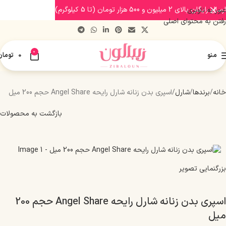
ارسال رایگان بالای 2 میلیون و 500 هزار تومان (تا 5 کیلوگرم)
عبور به ناوبری
رفتن به محتوای اصلی
0
منو
0
تومان
خانه
برندها
شارل
اسپری بدن زنانه شارل رایحه Angel Share حجم 200 میل
بازگشت به محصولات
بزرگنمایی تصویر
اسپری بدن زنانه شارل رایحه Angel Share حجم 200
میل