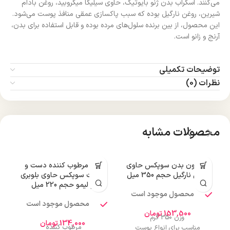
می‌کنند. اسکراب بدن ژنو بایوتیک، حاوی سیلیکا میکروبید، روغن بادام
شیرین، روغن نارگیل بوده که سبب پاکسازی عمقی منافذ پوست می‌شود.
این محصول، از بین برنده سلول‌های مرده بوده و قابل استفاده برای بدن،
آرنج و زانو است.
توضیحات تکمیلی
نظرات (0)
محصولات مشابه
لوسیون بدن سوپکس حاوی
کرم مرطوب کننده دست و
روغن نارگیل حجم 350 میل
صورت سوپکس حاوی بلوبری
و لیمو حجم 220 میل
محصول موجود است
محصول موجود است
153,500
تومان
وزن 350 گرم
134,000
تومان
مرطوب کننده
مناسب برای انواع پوست