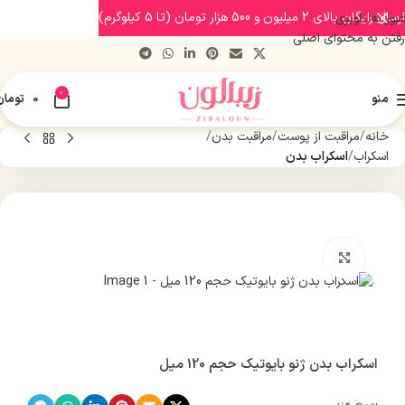
ارسال رایگان بالای 2 میلیون و 500 هزار تومان (تا 5 کیلوگرم)
عبور به ناوبری
رفتن به محتوای اصلی
0
منو
0
تومان
خانه
مراقبت از پوست
مراقبت بدن
اسکراب
اسکراب بدن
بزرگنمایی تصویر
اسکراب بدن ژنو بایوتیک حجم 120 میل