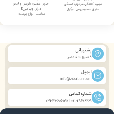
حاوی عصاره بلوبری و لیمو
ترمیم کنندگی مرطوب کنندگی
دارای ویتامینE
حاوی عصاره روغن نارگیل
مناسب انواع پوست
ترکیبات: پارافین مایع، گلسیرین،
حجم 220 میل
عصاره آلوئه ورا، روغن نارگیل،
ستیل الکل، استئاریل الکل، سدیم
پیرو لیدون کربوکسیلات، تری
اتانول آمین، اوره، اسانس مجاز
آرایشی، پارابن، آب دیونزه
دارای مجوز سازمان غذا و دارو
پشتیبانی
9 صبح تا ۵ عصر
ایمیل
info@zibaloun.com
شماره تماس
021-28426469 | 031-33686592