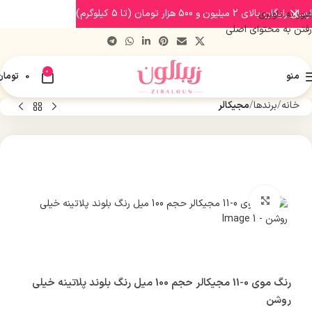
ارسال رایگان بالای 2 میلیون و 500 هزار تومان (تا 5 کیلوگرم)
عبور به ناوبری
رفتن به محتوای اصلی
0
منو
0
تومان
خانه
برندها
مجیکالر
بزرگنمایی تصویر
رنگ موی 0-11 مجیکالر حجم 100 میل رنگ بلوند پلاتینه خیلی
روشن