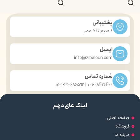
پشتیبانی
9 صبح تا ۵ عصر
ایمیل
info@zibaloun.com
شماره تماس
021-28426469 | 031-33686592
لینک های مهم
صفحه اصلی
فروشگاه
درباره ما