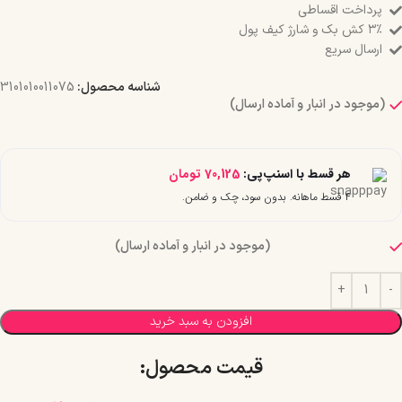
پرداخت اقساطی
۳٪ کش بک و شارژ کیف پول
ارسال سریع
شناسه محصول:
3101010011075
(موجود در انبار و آماده ارسال)
هر قسط با اسنپ‌پی:
70,125
تومان
۴ قسط ماهانه. بدون سود، چک و ضامن.
(موجود در انبار و آماده ارسال)
افزودن به سبد خرید
قیمت محصول:​