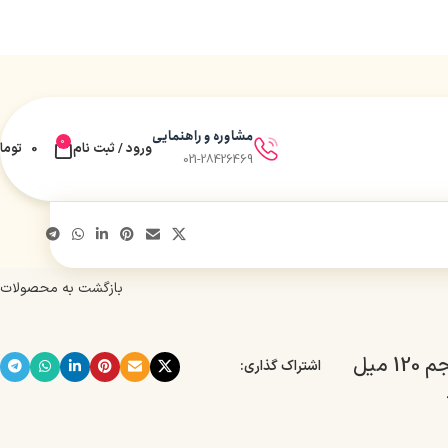
مشاوره و راهنمایی
0
ورود / ثبت نام
0
توما
021-28426469
بازگشت به محصولات
رنگ مو آوایی شماره 1-4 حجم 120 میل
اشتراک گذاری: