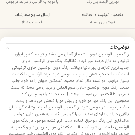
بهترین قیمت بین رقبا
با توجه به قوانین و شرایط مرجوعی
تضمین کیفیت و اصالت
ارسال سریع سفارشات
فروش بی واسطه
با پست پیشتاز
توضیحات
رنگ موی الوکسین فرموله شده از آلمان می باشد و توسط کشور ایران
تولید و به بازار عرضه می گردد. کاتالوگ رنگ موی الوکسین دارای
جدیدترین تناژهای روز دنیا میباشد. رنگ موی الوکسین حاوی ترکیباتی
است که باعث درخشش و تقویت مو می شود. برند الوکسین با کیفیت
بسیار مرغوب، توانسته نظر تمام مصرف کنندگان جهان را به خود جلب
نماید. رنگ موی الوکسین حاوی سرم الماس و برلیان می باشد که باعث
نرمی و لطافت مو می شود و موهای آسیب دیده را ترمیم می کند.
همچنین این رنگ مو، مو خوره و ریزش مو را کاهش می دهد و باعث
جذب رطوبت در مو می شود. رنگ موی الوکسین قدرت پوشانندگی خیلی
بالایی دارند و تارهای سفید مو را کاور می کند و به همین دلیل دوام و
ماندگاری این رنگ مو فوق العاده است. نرم کننده موجود در رنگ موی
الوکسین باعث می شود که حالت شکنندگی مو از بین برود و رنگ مو به
صورت یکنواخت بر روی مو قرار بگیرد. رنگ موی الوکسین ضد حساسیت