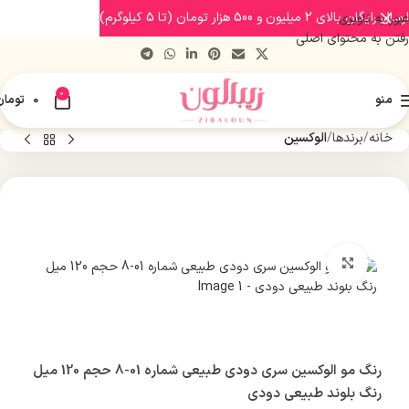
ارسال رایگان بالای 2 میلیون و 500 هزار تومان (تا 5 کیلوگرم)
عبور به ناوبری
رفتن به محتوای اصلی
0
منو
0
تومان
خانه
برندها
الوکسین
بزرگنمایی تصویر
رنگ مو الوکسین سری دودی طبیعی شماره 01-8 حجم 120 میل
رنگ بلوند طبیعی دودی