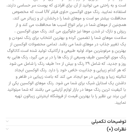
است و به راحتی می توانید از آن برای افرادی که پوست سر حساسی دارند،
استفاده نمایید. رنگ موی الوکسین حاوی فیلتر UV است که مخصوص
محافظت بیشتر مو است و موهای شما را درخشان تر و زیباتر می کند،
همچنین از موهای شما در برابر انواع آسیب ها محافظت می کند و از
ریزش و نازک تر شدن موها نیز جلوگیری می کند. رنگ موی الوکسین ،
سلامت موهای شما را تضمین کرده و بهترین انتخاب برای رنگ نمودن و
یک تغییر جذاب در موهای شما می باشد. تمامی محصولات الوکسین از
بهترین و مرغوبترین مواد اولیه طبیعی و ارگانیک تولید شده است.کاتالوگ
رنگ موی الوکسین طیف وسیعی از رنگ ها را در بر می گیرد، رنگ هایی به
روز و جدید، که شامل ۲۹ رنگ و بیش از ۱۰۰ طیف رنگ را شامل می شود
که هر کدام زیبایی و جذابیت خاص خود را دارد. رنگ الوکسین ایجاد
تنالیته زیبا و رویایی در مو ایجاد می کند که باعث زیبایی در ظاهر و
داشتن یک استایل شیک برای شما می شود. رنگ موهای الوکسین یکی از
با کیفیت ترین رنگ موها در بازار لوازم آرایشی می باشند که شما میتوانید
این برند بی نظیر را با بهترین قیمت از فروشگاه اینترنتی زیبالون تهیه
نمایید.
توضیحات تکمیلی
نظرات (0)