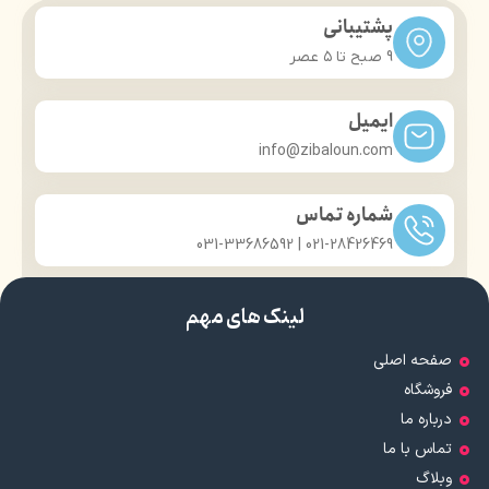
پشتیبانی
9 صبح تا ۵ عصر
ایمیل
info@zibaloun.com
شماره تماس
021-28426469 | 031-33686592
لینک های مهم
صفحه اصلی
فروشگاه
درباره ما
تماس با ما
وبلاگ