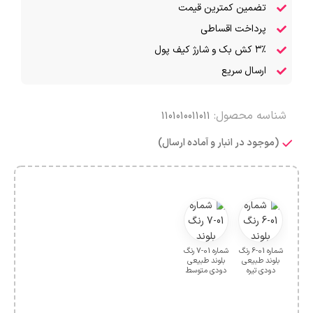
تضمین کمترین قیمت
پرداخت اقساطی
۳٪ کش بک و شارژ کیف پول
ارسال سریع
شناسه محصول:
1101010011011
(موجود در انبار و آماده ارسال)
شماره 01-6 رنگ
شماره 01-7 رنگ
بلوند طبیعی
بلوند طبیعی
دودی تیره
دودی متوسط