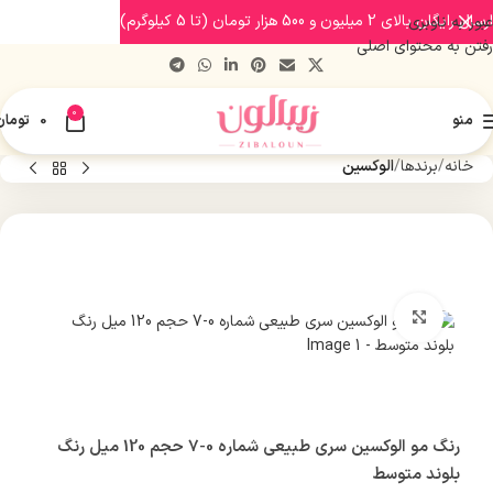
ارسال رایگان بالای 2 میلیون و 500 هزار تومان (تا 5 کیلوگرم)
عبور به ناوبری
رفتن به محتوای اصلی
0
منو
0
تومان
خانه
برندها
الوکسین
بزرگنمایی تصویر
رنگ مو الوکسین سری طبیعی شماره 0-7 حجم 120 میل رنگ
بلوند متوسط