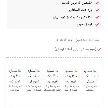
تضمین کمترین قیمت
پرداخت اقساطی
۳٪ کش بک و شارژ کیف پول
ارسال سریع
شناسه محصول:
1101010011005
(موجود در انبار و آماده ارسال)
✓
شماره 0-1 رنگ
شماره 0-3 رنگ
شماره 0-4 رنگ
شماره 0-5 رنگ
شماره 0-6 رنگ
مشکی
قهوه ای تیره
قهوه ای متوسط
قهوه ای روشن
بلوند تیره
بلو