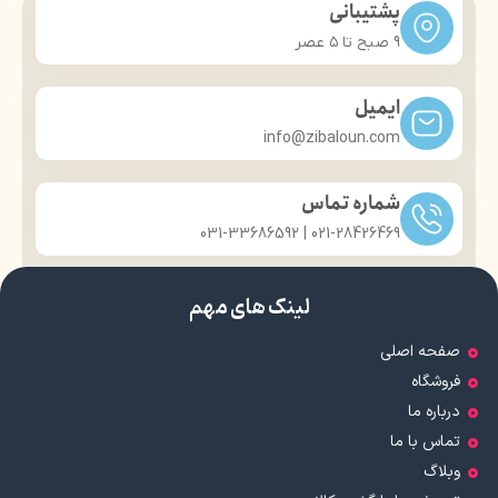
پشتیبانی
9 صبح تا ۵ عصر
ایمیل
info@zibaloun.com
شماره تماس
021-28426469 | 031-33686592
لینک های مهم
صفحه اصلی
فروشگاه
درباره ما
تماس با ما
وبلاگ