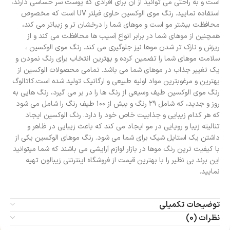
است و به راحتی می توانید از آن برای افرادی که پوست سر حساسی دارند،
استفاده نمایید. رنگ موی الوکسین حاوی فیلتر UV است که مخصوص
محافظت بیشتر مو است و موهای شما را درخشان تر و زیباتر می کند،
همچنین از موهای شما در برابر انواع آسیب ها محافظت می کند و از
ریزش و نازک تر شدن موها نیز جلوگیری می کند. رنگ موی الوکسین ،
سلامت موهای شما را تضمین کرده و بهترین انتخاب برای رنگ نمودن و
یک تغییر جذاب در موهای شما می باشد. تمامی محصولات الوکسین از
بهترین و مرغوبترین مواد اولیه طبیعی و ارگانیک تولید شده است.کاتالوگ
رنگ موی الوکسین طیف وسیعی از رنگ ها را در بر می گیرد، رنگ هایی به
روز و جدید، که شامل ۲۹ رنگ و بیش از ۱۰۰ طیف رنگ را شامل می شود
که هر کدام زیبایی و جذابیت خاص خود را دارد. رنگ الوکسین ایجاد
تنالیته زیبا و رویایی در مو ایجاد می کند که باعث زیبایی در ظاهر و
داشتن یک استایل شیک برای شما می شود. رنگ موهای الوکسین یکی از
با کیفیت ترین رنگ موها در بازار لوازم آرایشی می باشند که شما میتوانید
این برند بی نظیر را با بهترین قیمت از فروشگاه اینترنتی زیبالون تهیه
نمایید.
توضیحات تکمیلی
نظرات (0)