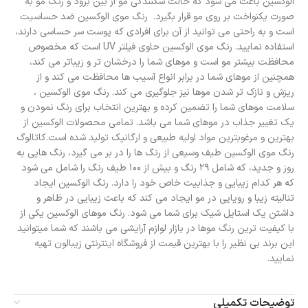
الوکسین باعث می شود که حالت شکنندگی مو از بین برود و رنگ مو به
صورت یکنواخت بر روی مو قرار بگیرد. رنگ موی الوکسین ضد حساسیت
است و به راحتی می توانید از آن برای افرادی که پوست سر حساسی دارند،
استفاده نمایید. رنگ موی الوکسین حاوی فیلتر UV است که مخصوص
محافظت بیشتر مو است و موهای شما را درخشان تر و زیباتر می کند،
همچنین از موهای شما در برابر انواع آسیب ها محافظت می کند و از
ریزش و نازک تر شدن موها نیز جلوگیری می کند. رنگ موی الوکسین ،
سلامت موهای شما را تضمین کرده و بهترین انتخاب برای رنگ نمودن و
یک تغییر جذاب در موهای شما می باشد. تمامی محصولات الوکسین از
بهترین و مرغوبترین مواد اولیه طبیعی و ارگانیک تولید شده است.کاتالوگ
رنگ موی الوکسین طیف وسیعی از رنگ ها را در بر می گیرد، رنگ هایی به
روز و جدید، که شامل ۲۹ رنگ و بیش از ۱۰۰ طیف رنگ را شامل می شود
که هر کدام زیبایی و جذابیت خاص خود را دارد. رنگ الوکسین ایجاد
تنالیته زیبا و رویایی در مو ایجاد می کند که باعث زیبایی در ظاهر و
داشتن یک استایل شیک برای شما می شود. رنگ موهای الوکسین یکی از
با کیفیت ترین رنگ موها در بازار لوازم آرایشی می باشند که شما میتوانید
این برند بی نظیر را با بهترین قیمت از فروشگاه اینترنتی زیبالون تهیه
نمایید.
توضیحات تکمیلی