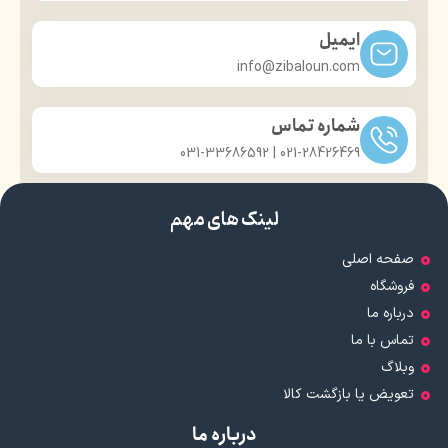
ایمیل
info@zibaloun.com
شماره تماس
021-28426469 | 031-33686592
لینک های مهم
صفحه اصلی
فروشگاه
درباره ما
تماس با ما
وبلاگ
تعویض یا بازگشت کالا
درباره ما