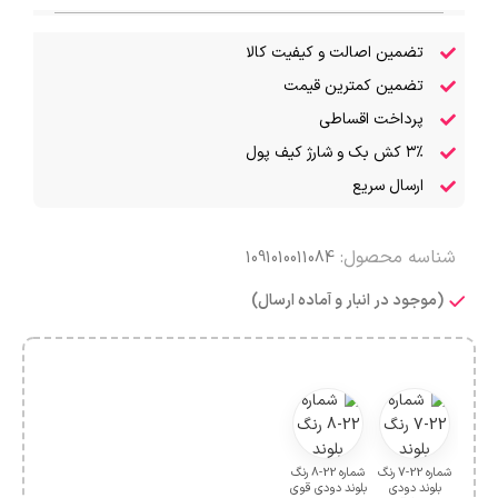
تضمین اصالت و کیفیت کالا
تضمین کمترین قیمت
پرداخت اقساطی
۳٪ کش بک و شارژ کیف پول
ارسال سریع
شناسه محصول:
1091010011084
(موجود در انبار و آماده ارسال)
شماره 22-7 رنگ
شماره 22-8 رنگ
بلوند دودی
بلوند دودی قوی