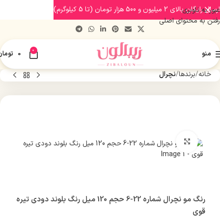
ارسال رایگان بالای 2 میلیون و 500 هزار تومان (تا 5 کیلوگرم)
عبور به ناوبری
رفتن به محتوای اصلی
0
منو
0
تومان
خانه
برندها
نچرال
بزرگنمایی تصویر
رنگ مو نچرال شماره 22-6 حجم 120 میل رنگ بلوند دودی تیره
قوی