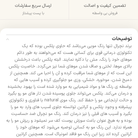
تضمین کیفیت و اصالت
ارسال سریع سفارشات
فروش بی واسطه
با پست پیشتاز
توضیحات
برند نچرال تنها رنگ مویی می‌باشد که حاوی پلکس بوده که یک
تکنولوژی درمانی قوی برای کسانی هست که می‌خواهند به طور دائم
موهای خود را رنگ، مش یا دکلره نمایند. البته پلکس باعث درخشش
بالای موها، لختی و صاف شدن موهای شما نیز می‌گردد. خاصیت پلکس
این است که از موهای شما مراقبت کرده و آن را احیا می کند. همچنین از
دمیج شدن، موخوره، خشکی، وزی مو جلوگیری کرده و آسیب هایی که
بواسطه ی رنگ ها و مواد شیمیایی به مو وارد شده است را بهبود بخشیده
و درمان می‌کند. پلکس می‌تواند جلوی پوسیده شدن تار های مو رو بگیرد
و حالت ارتجاعی مو را حفظ کند. رنگ موی natural با فناوری و تکنولوژی
پیشرفته و وجود پلکس و کراتین توانسته جلوی آسیب های وارد به مو را
بگیرد و آسیب های قبلی را نیز درمان کند. رنگ مو نچرال ضد حساسیت
بوده و به هیچ عنوان باعث سوزش پوست کف سر نمیشود و ریزش مو را به
همراه ندارد. این رنگ مو به کسانی توصیه می‌شود که موهای خود را
کراتین کرده اند زیرا این رنگ مو فاقد امونیاک است. همچنین کراتین