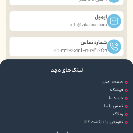
ایمیل
info@zibaloun.com
شماره تماس
021-28426469 | 031-33686592
لینک های مهم
صفحه اصلی
فروشگاه
درباره ما
تماس با ما
وبلاگ
تعویض یا بازگشت کالا