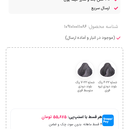
ارسال سریع
شناسه محصول:
1091010011086
(موجود در انبار و آماده ارسال)
شماره 22-6 رنگ
شماره 22-7 رنگ
بلوند دودی تیره
بلوند دودی
قوی
متوسط قوی
هر قسط با اسنپ‌پی:
55,875
تومان
۴ قسط ماهانه. بدون سود، چک و ضامن.