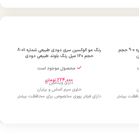
رنگ مو الوکسین سری طبیعی شماره 0-9 حجم
رنگ مو الوکسین سری دودی طبیعی شماره 01-8
حجم 120 میل رنگ بلوند طبیعی دودی
محصول موجود است
224,000
تومان
دارای ویتامین E
ن
حاوی سرم الماس و برلیان
افظت بیشتر
دارای فیلتر یووی مخصوص برای محافظت بیشتر
از مو
درخشان کننده مو
حجم 120 میلی‌لیتر
ن
تحت لیسانس کشور آلمان
ارو
دارای مجوز سارمان غذا و دارو