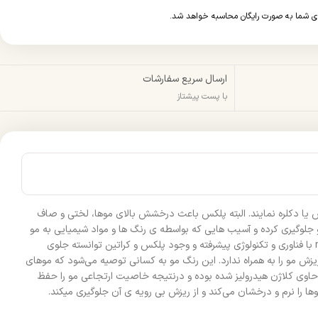
ارسال سریع سفارشات
با پست پیشتاز
 یا دکلره نمایند. البته پلکس باعث درخشش بالای موها، لختی و صاف
لوگیری کرده و آسیب هایی که بواسطه ی رنگ ها و مواد شیمیایی به مو
وارد شده است را بهبود بخشیده و درمان می‌کند. پلکس می‌تواند جلوی پوسیده شدن تار های مو رو بگیرد و حالت ارتجاعی مو را حفظ کند. رنگ موی natural با فناوری و تکنولوژی پیشرفته و وجود پلکس و کراتین توانسته جلوی
ش مو را به همراه ندارد. این رنگ مو به کسانی توصیه می‌شود که موهای
حاوی کلاژن هیدرولیز شده بوده و درنتیجه خاصیت ارتجاعی مو را حفظ
 را نرم و درخشان می‌کند و از ریزش بی رویه ی آن جلوگیری میکند.