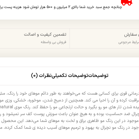
چنانچه جمع سبد خرید شما بالای 2 میلیون و 500 هزار تومان شود هزینه پست برای شما به صورت رایگان محاسبه خواهد شد.
 سفارش
تضمین کیفیت و اصالت
شرایط مرجوعی
فروش بی واسطه
توضیحات
توضیحات تکمیلی
نظرات (0)
درمانی قوی برای کسانی هست که می‌خواهند به طور دائم موهای خود را رنگ، مش
بت کرده و آن را احیا می کند. همچنین از دمیج شدن، موخوره، خشکی، وزی مو ج
مو نچرال ضد حساسیت بوده و به هیچ عنوان باعث سوزش پوست کف سر نمیشود و ریز
تین موجود در این رنگ مو ظاهری براق و لخت به موهای شما می‌دهد. این محصول 
ود در رنگ مو نچرال به بهبود و ترمیم موهای آسیب دیده ی شما کمک کرده، موها