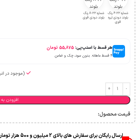
شماره 22-6 رنگ
شماره 22-8 رنگ
بلوند دودی تیره
بلوند دودی قوی
قوی
هر قسط با اسنپ‌پی:
55,875
تومان
۴ قسط ماهانه. بدون سود، چک و ضامن.
(موجود در انبا
افزودن به 
قیمت محصول:​
ارسال رایگان برای سفارش های بالای 2 میلیون و 500 هزار تومان(غیر حجمی)