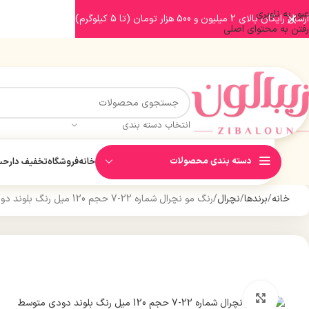
عبور به ناوبری
ارسال رایگان بالای 2 میلیون و 500 هزار تومان (تا 5 کیلوگرم)
رفتن به محتوای اصلی
انتخاب دسته بندی
دسته بندی محصولات
خانه
فروشگاه
تخفیف دار
حسا
خانه
برندها
نچرال
رنگ مو نچرال شماره 22-7 حجم 120 میل رنگ بلوند دودی متوسط قوی
بزرگنمایی تصویر