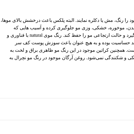
 را رنگ، مش یا دکلره نمایند. البته پلکس باعث درخشش بالای موها،
شدن، موخوره، خشکی، وزی مو جلوگیری کرده و آسیب هایی که
بواسطه ی رنگ ها و مواد شیمیایی به مو وارد شده است را بهبود بخشیده و درمان می‌کند. پلکس می‌تواند جلوی پوسیده شدن تار های مو رو بگیرد و حالت ارتجاعی مو را حفظ کند. رنگ موی natural با فناوری و
رال ضد حساسیت بوده و به هیچ عنوان باعث سوزش پوست کف سر
 است. همچنین کراتین موجود در این رنگ مو ظاهری براق و لخت به
کی و شکنندگی نمی‌شود. روغن آرگان موجود در رنگ مو نچرال به