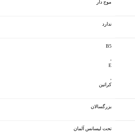
موج دار
ندارد
B5
,
E
,
کراتین
بزرگسالان
تحت لیسانس آلمان