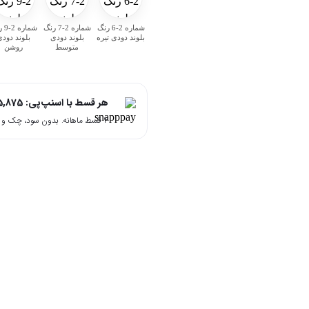
شماره 2-6 رنگ
شماره 2-7 رنگ
شمار
بلوند دودی تیره
بلوند دودی
بلوند دود
متوسط
روشن
هر قسط با اسنپ‌پی:
5,875
۴ قسط ماهانه. بدون سود، چک و ضامن.