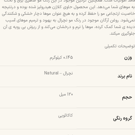
فاقد امونیاک است. همچنین کراتین موجود در این رنگ مو ظاهری براق و لخت
به موهای شما می‌دهد. این محصول حاوی کلاژن هیدرولیز شده بوده و درنتیجه
خاصیت ارتجاعی مو را حفظ کرده و به هیچ عنوان موها دچار خشکی و شکنندگی
نمی‌شود. روغن آرگان موجود در رنگ مو نچرال به بهبود و ترمیم موهای آسیب
دیده ی شما کمک کرده، موها را نرم و درخشان می‌کند و از ریزش بی رویه ی آن
جلوگیری میکند.
توضیحات تکمیلی
وزن
0.145 کیلوگرم
نچرال – Natural
نام برند
120 میل
حجم
کاکائویی
گروه رنگی