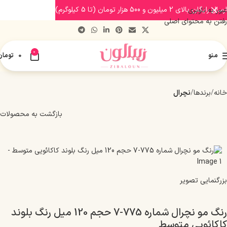
ارسال رایگان بالای 2 میلیون و 500 هزار تومان (تا 5 کیلوگرم)
عبور به ناوبری
رفتن به محتوای اصلی
0
منو
0
تومان
خانه
برندها
نچرال
بازگشت به محصولات
بزرگنمایی تصویر
رنگ مو نچرال شماره 775-7 حجم 120 میل رنگ بلوند
کاکائویی متوسط