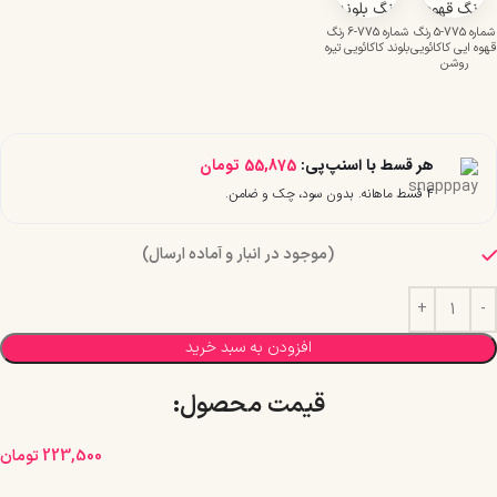
شماره 775-5 رنگ
شماره 775-6 رنگ
قهوه ایی کاکائویی
بلوند کاکائویی تیره
روشن
هر قسط با اسنپ‌پی:
55,875
تومان
۴ قسط ماهانه. بدون سود، چک و ضامن.
(موجود در انبار و آماده ارسال)
افزودن به سبد خرید
قیمت محصول:​
223,500
تومان