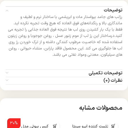
توضیحات
رژﻟﺐ ﻫﺎی ﺟﺎﻣﺪ ﺑﯿﻮاﺳﺘﺎر ﻣﺎت و اﺑﺮﯾﺸمی ﺑﺎ ﺳﺎﺧﺘﺎر ﻧﺮم و ﻟﻄﯿﻒ و
ﻣﺎﻧﺪگاری بالا و رنگدانهﻫﺎی ﻓﻮق اﻟﻌﺎده که ﻫﯿچ وﻗﺖ ﺗﺠﺮﺑﻪ نکرده اید.
ﻓﻘﻂ ﺑﺎ یک ﺑﺎر کشیدن روی ﻟﺐ ﻫﺎ ﻧﺘﯿﺠﻪ ﻓﻮق اﻟﻌﺎده ﺟﺬابی را تجربه می
کنید.درساختار این رژ لب از موم زﻧﺒﻮر ﻋﺴﻞ ، روﻏﻦ ﺟﻮﺟﻮﺑﺎ و روﻏﻦ زﯾﺘﻮن
اﺳﺘﻔﺎده ﺷﺪه که ﺧﺎﺻـﯿﺖ ﻣﺮﻃﻮب کنندگی داﺷﺘﻪ و از ﺗﺮک ﺧﻮردن رژ روی
ﻟﺐ ﻫﺎ ﺟﻠﻮگیری می کند .این محصول ﻓﺎﻗﺪ پارابن، ﻣﻨﺸﺎء ﺣﻴﻮانی ، روﻏﻦ
ﻫﺎی سیلیکون، ﻣﻌﺪنی وﻣﻮاد ﻧﻔتی می باشد.
توضیحات تکمیلی
نظرات (0)
محصولات مشابه
30%
ژل تثبیت کننده ابرو سریتا
پنکک کیس بیوتی مدل R515