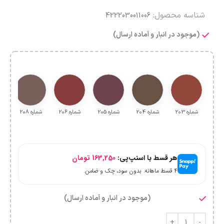
شناسه محصول:
4222030011006
(موجود در انبار و آماده ارسال)
شماره 203
شماره 204
شماره 205
شماره 206
شماره 208
شم
هر قسط با اسنپ‌پی:
163,250
تومان
۴ قسط ماهانه. بدون سود، چک و ضامن.
(موجود در انبار و آماده ارسال)