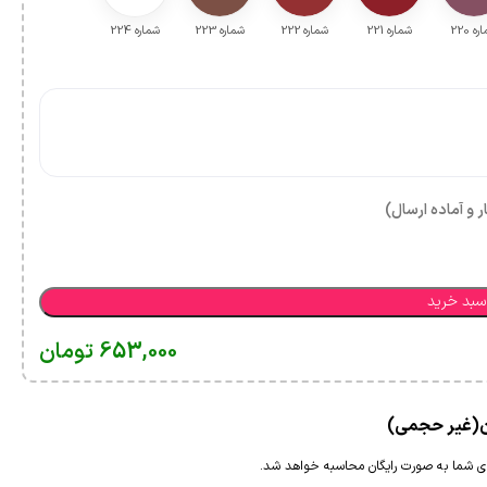
ه 220
شماره 221
شماره 222
شماره 223
شماره 224
ر و آماده ارسال)
سبد خرید
653,000
تومان