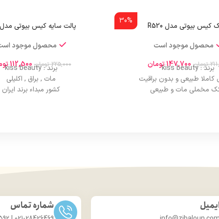
30%
 کیس بیوتی مدل R520
پالت سایه کیس بیوتی مدل R62
محصول موجود است
محصول موجود است
147,700
تومان
112,500
توم
211
تومان
225,000
تومان
برند : kiss beauty
برند : kiss beauty
کاملا طبیعی و بدون براقیت
مات , براق , اکلیلی
ک مخملی مات و طبیعی
کشور مبداء برند ایران
پوشش دهی بالایی
صادر کننده مجوز سازمان غذا 
ده با فوم خیس و فوم خشک
ماندگاری و دوام بسیار طول
بی، تثبیت آرایش، ظاهری شیک
اثرگذاری عالی
کوچک، سبک، پرکاربرد
دارای هولوگرام اصالت کال
 ایده‌آل برای آرایشی حرفه‌ای
ایجاد درخشندگی و تلالو خاص بر
کننده قوی، آرایشی بادوام
پوششدهی یک دست
، کاربردی، همراه همیشگی
بافت نرم و سبک
شی طبیعی، پوستی بی‌نقص
عدم پخش شدن در اطراف 
بی، تثبیت آرایش، ظاهری شیک
حاوی مواد مرطوب کننده و محافظ
کوچک اما پرکاربرد
مناسب برای افراد حرفها
یمیل
شماره تماس
 مراقبت از پوست در یک محصول
مناسب برای چشمان حس
مورد تایید متخصصان پو
021-28426469 | 031-33686592
info@zibaloun.co