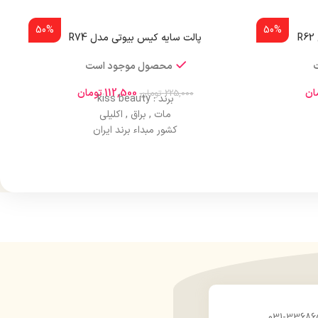
50%
50%
پالت سایه کیس بیوتی مدل R74
محصول موجود است
ان
112,500
تومان
225,000
تومان
برند : kiss beauty
مات , براق , اکلیلی
کشور مبداء برند ایران
و دارو
صادر کننده مجوز سازمان غذا و دارو
انی
ماندگاری و دوام بسیار طولانی
اثرگذاری عالی
ا
دارای هولوگرام اصالت کالا
 روی پوست
ایجاد درخشندگی و تلالو خاص بر روی پوست
پوششدهی یک دست
بافت نرم و سبک
چشم
عدم پخش شدن در اطراف چشم
 پوست چشم
حاوی مواد مرطوب کننده و محافظ پوست چشم
ی
مناسب برای افراد حرفهای
اس
مناسب برای چشمان حساس
ست
مورد تایید متخصصان پوست