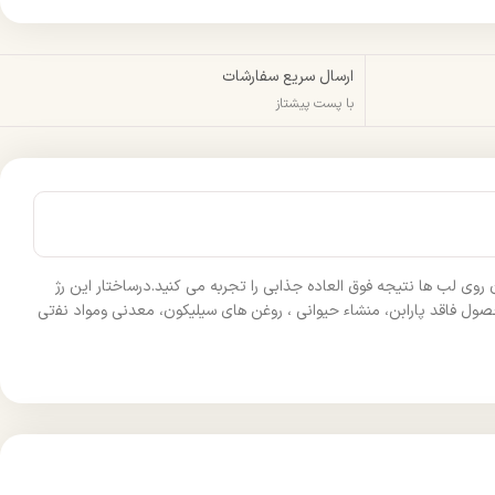
ارسال سریع سفارشات
با پست پیشتاز
 روی ﻟﺐ ﻫﺎ ﻧﺘﯿﺠﻪ ﻓﻮق اﻟﻌﺎده ﺟﺬابی را تجربه می کنید.درساختار این رژ
ول ﻓﺎﻗﺪ پارابن، ﻣﻨﺸﺎء ﺣﻴﻮانی ، روﻏﻦ ﻫﺎی سیلیکون، ﻣﻌﺪنی وﻣﻮاد ﻧﻔتی