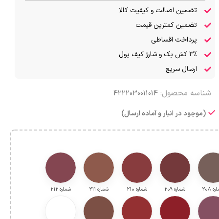
تضمین اصالت و کیفیت کالا
تضمین کمترین قیمت
پرداخت اقساطی
۳٪ کش بک و شارژ کیف پول
ارسال سریع
شناسه محصول:
4222030011014
(موجود در انبار و آماده ارسال)
ه 208
شماره 209
شماره 210
شماره 211
شماره 212