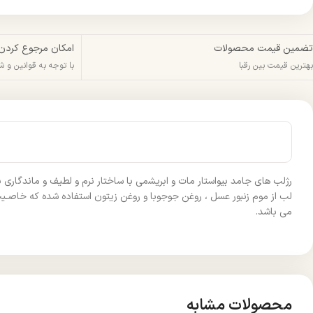
تضمین قیمت محصولات
امکان مرجوع کردن
بهترین قیمت بین رقبا
با توجه به قوانین و 
رژﻟﺐ ﻫﺎی ﺟﺎﻣﺪ ﺑﯿﻮاﺳﺘﺎر ﻣﺎت و اﺑﺮﯾﺸمی ﺑﺎ ﺳﺎﺧﺘﺎر ﻧﺮم و ﻟﻄﯿﻒ و ﻣﺎﻧﺪگاری ب
لب از موم زﻧﺒﻮر ﻋﺴﻞ ، روﻏﻦ ﺟﻮﺟﻮﺑﺎ و روﻏﻦ زﯾﺘﻮن اﺳﺘﻔﺎده ﺷﺪه که ﺧﺎﺻـﯿ
می باشد.
محصولات مشابه