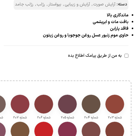
دسته:
آرایش صورت
,
آرایش و زیبایی
,
بیواستار
,
رژلب
,
رژلب جامد
ماندگاری بالا
بافت مات و ابریشمی
فاقد پارابن
حاوی موم زنبور عسل روغن جوجوبا و روغن زیتون
به من از طریق پیامک اطلاع بده
شماره 203
شماره 204
شماره 205
شماره 206
شماره 207
شمار