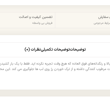
 سفارش
تضمین کیفیت و اصالت
شرایط مرجوعی
فروش بی واسطه
توضیحات
توضیحات تکمیلی
نظرات (0)
الا و رنگدانهﻫﺎی ﻓﻮق اﻟﻌﺎده که ﻫﯿچ وﻗﺖ ﺗﺠﺮﺑﻪ نکرده اید. ﻓﻘﻂ ﺑﺎ یک ﺑﺎر کشیدن
ﺖ ﻣﺮﻃﻮب کنندگی داﺷﺘﻪ و از ﺗﺮک ﺧﻮردن رژ روی ﻟﺐ ﻫﺎ ﺟﻠﻮگیری می کند .این محص