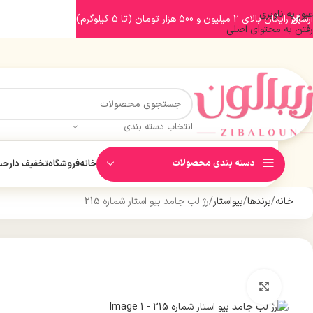
عبور به ناوبری
ارسال رایگان بالای 2 میلیون و 500 هزار تومان (تا 5 کیلوگرم)
رفتن به محتوای اصلی
انتخاب دسته بندی
دسته بندی محصولات
خانه
فروشگاه
تخفیف دار
حسا
خانه
برندها
بیواستار
رژ لب جامد بیو استار شماره 215
بزرگنمایی تصویر