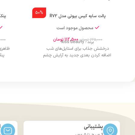
50%
پالت سایه کیس بیوتی مدل R72
پنکک
محصول موجود است
112,500
تومان
225,000
تومان
,000
برند : kiss beauty
درخشش جذاب برای استایل‌های شب
ظاهری 
اضافه کردن بعدی جدید به آرایش چشم
پنک
نرم، آسان برای بلند شدن و بدون پوسته‌ شدن
رنگ‌های غنی و یکدست با یک بار استفاده
استفا
ماندگاری تمام‌روزه بدون نیاز به ترمیم
کنترل چر
طراحی لوکس و قابل حمل برای استفاده در هر
مکان
انتخابی
از مبتدی‌ها تا آرایشگران حرفه‌ای
مات‌
از تُن‌های خنثی تا رنگ‌های جسورانه و پررنگ
لوکس
قابل استفاده برای چشم، هایلایت و کانتور
آرای
امکان ایجاد بی‌نهایت ترکیب و استایل
کنترل چر
برای هر موقعیت، از روز تا شب
پشتیبانی
ا
زیبایی و
9 صبح تا ۵ عصر
m