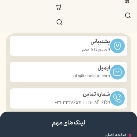
پشتیبانی
9 صبح تا ۵ عصر
ایمیل
info@zibaloun.com
شماره تماس
021-28426469 | 031-33686592
لینک های مهم
صفحه اصلی