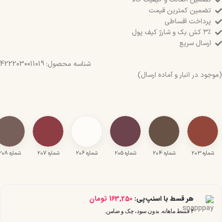
تضمین کمترین قیمت
پرداخت اقساطی
۳٪ کش بک و شارژ کیف پول
ارسال سریع
شناسه محصول:
4222030011019
(موجود در انبار و آماده ارسال)
شماره 203
شماره 204
شماره 205
شماره 206
شماره 207
شماره 208
هر قسط با اسنپ‌پی:
163,250
تومان
۴ قسط ماهانه. بدون سود، چک و ضامن.