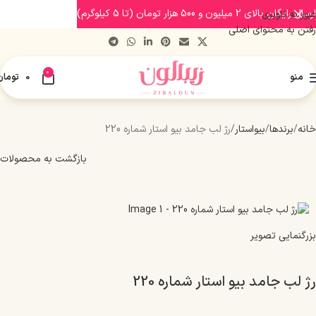
ارسال رایگان بالای 2 میلیون و 500 هزار تومان (تا 5 کیلوگرم)
عبور به ناوبری
رفتن به محتوای اصلی
0
منو
0
تومان
خانه
برندها
بیواستار
رژ لب جامد بیو استار شماره 220
بازگشت به محصولات
بزرگنمایی تصویر
رژ لب جامد بیو استار شماره 220