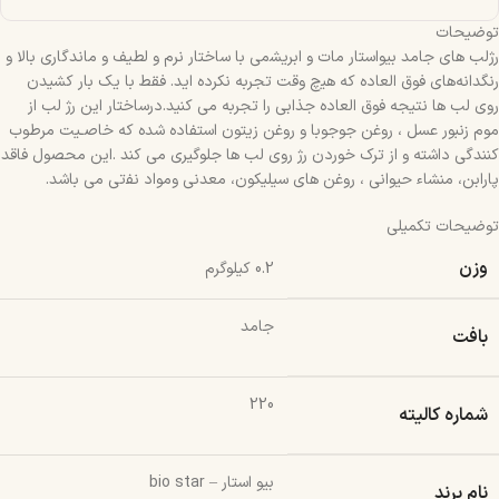
توضیحات
رژﻟﺐ ﻫﺎی ﺟﺎﻣﺪ ﺑﯿﻮاﺳﺘﺎر ﻣﺎت و اﺑﺮﯾﺸمی ﺑﺎ ﺳﺎﺧﺘﺎر ﻧﺮم و ﻟﻄﯿﻒ و ﻣﺎﻧﺪگاری بالا و
رنگدانهﻫﺎی ﻓﻮق اﻟﻌﺎده که ﻫﯿچ وﻗﺖ ﺗﺠﺮﺑﻪ نکرده اید. ﻓﻘﻂ ﺑﺎ یک ﺑﺎر کشیدن
روی ﻟﺐ ﻫﺎ ﻧﺘﯿﺠﻪ ﻓﻮق اﻟﻌﺎده ﺟﺬابی را تجربه می کنید.درساختار این رژ لب از
موم زﻧﺒﻮر ﻋﺴﻞ ، روﻏﻦ ﺟﻮﺟﻮﺑﺎ و روﻏﻦ زﯾﺘﻮن اﺳﺘﻔﺎده ﺷﺪه که ﺧﺎﺻـﯿﺖ ﻣﺮﻃﻮب
کنندگی داﺷﺘﻪ و از ﺗﺮک ﺧﻮردن رژ روی ﻟﺐ ﻫﺎ ﺟﻠﻮگیری می کند .این محصول ﻓﺎﻗﺪ
پارابن، ﻣﻨﺸﺎء ﺣﻴﻮانی ، روﻏﻦ ﻫﺎی سیلیکون، ﻣﻌﺪنی وﻣﻮاد ﻧﻔتی می باشد.
توضیحات تکمیلی
وزن
0.2 کیلوگرم
جامد
بافت
220
شماره کالیته
بیو استار – bio star
نام برند