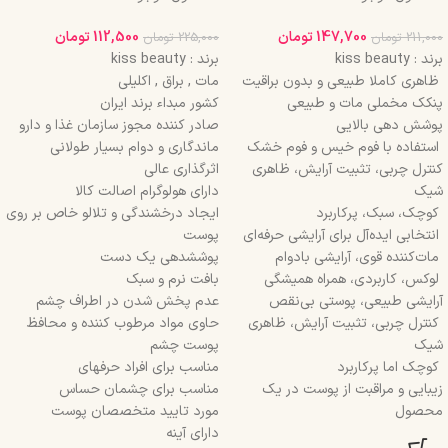
147,700
تومان
112,500
تومان
211,000
تومان
225,000
تومان
برند : kiss beauty
برند : kiss beauty
ظاهری کاملا طبیعی و بدون براقیت
مات , براق , اکلیلی
پنکک مخملی مات و طبیعی
کشور مبداء برند ایران
پوشش دهی بالایی
صادر کننده مجوز سازمان غذا و دارو
استفاده با فوم خیس و فوم خشک
ماندگاری و دوام بسیار طولانی
کنترل چربی، تثبیت آرایش، ظاهری
اثرگذاری عالی
شیک
دارای هولوگرام اصالت کالا
کوچک، سبک، پرکاربرد
ایجاد درخشندگی و تلالو خاص بر روی
انتخابی ایده‌آل برای آرایشی حرفه‌ای
پوست
مات‌کننده قوی، آرایشی بادوام
پوششدهی یک دست
لوکس، کاربردی، همراه همیشگی
بافت نرم و سبک
آرایشی طبیعی، پوستی بی‌نقص
عدم پخش شدن در اطراف چشم
کنترل چربی، تثبیت آرایش، ظاهری
حاوی مواد مرطوب کننده و محافظ
شیک
پوست چشم
کوچک اما پرکاربرد
مناسب برای افراد حرفهای
زیبایی و مراقبت از پوست در یک
مناسب برای چشمان حساس
محصول
مورد تایید متخصصان پوست
دارای آینه