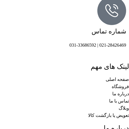
شماره تماس
021-28426469 | 031-33686592
لینک های مهم
صفحه اصلی
فروشگاه
درباره ما
تماس با ما
وبلاگ
تعویض یا بازگشت کالا
درباره ما