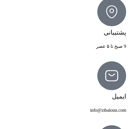
پشتیبانی
9 صبح تا ۵ عصر
ایمیل
info@zibaloun.com