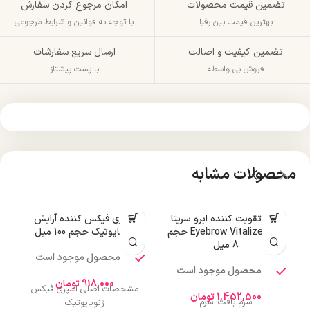
تضمین قیمت محصولات
امکان مرجوع کردن سفارش
بهترین قیمت بین رقبا
با توجه به قوانین و شرایط مرجوعی
تضمین کیفیت و اصالت
ارسال سریع سفارشات
فروش بی واسطه
با پست پیشتاز
محصولات مشابه
سرم تقویت کننده ابرو سریتا
اسپری فیکس کننده آرایش
مدل Eyebrow Vitalize حجم
ژنوبایوتیک حجم 100 میل
8 میل
محصول موجود است
محصول موجود است
918,000
تومان
مشخصات اصلی اسپری فیکس
1,452,500
تومان
سرم بافت: سرم
ژنوبایوتیک