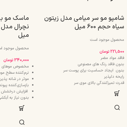
شامپو مو سر میامی مدل زیتون
ماسک مو بد
سیاه حجم 600 میل
میل
محصول موجود است
محصول موجود ا
221,500
تومان
فاقد مواد مضر
340,000
تومان
بدون فاقد رنگ های مصنوعی
مخصوص موهای رن
بدون ایجاد حساسیت برای پوست سر
نرم‌کننده سطح موه
رایحه دلپذیر
موثر در شانه پذیر
قدرت تمیزکنندگی بالای موی سر
بازسازی‌کننده پیو
افزایش درخشش س
بدون نیاز به آبکش