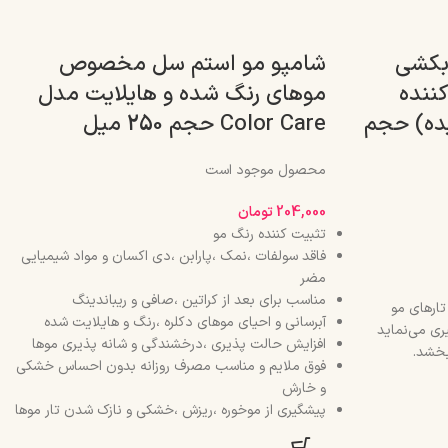
آبکشی
شامپو مو استم سل مخصوص
ننده
موهای رنگ شده و هایلایت مدل
ده) حجم
Color Care حجم 250 میل
محصول موجود است
204,000
تومان
تثبیت کننده رنگ مو
فاقد سولفات ،نمک ،پارابن ،دی اکسان و مواد شیمیایی
مضر
مناسب برای بعد از کراتین ،صافی و ریباندینگ
تارهای مو
آبرسانی و احیای موهای دکلره ،رنگ و هایلایت شده
ی می‌نماید
افزایش حالت پذیری ،درخشندگی و شانه پذیری موها
بخشد.
فوق ملایم و مناسب مصرف روزانه بدون احساس خشکی
و خارش
پیشگیری از موخوره ،ریزش ،خشکی و نازک شدن تار موها