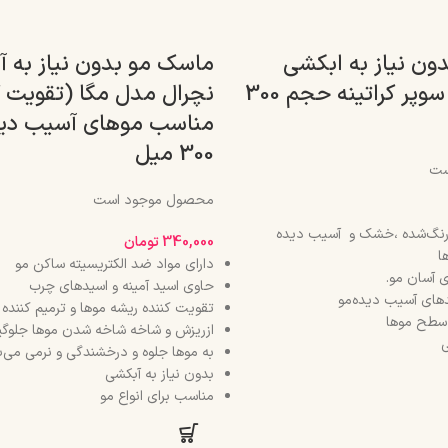
ون نیاز به ابکشی
ماسک مو بدون نیاز به 
نچرال مدل سوپر کراتینه حجم 300
نچرال مدل مگا (تقویت ک
مناسب موهای آسیب دی
300 میل
ست
محصول موجود است
گ‌شده ،خشک و آسیب دیده
340,000
تومان
ا
دارای مواد ضد الکتریسیته ساکن مو
ی آسان مو.
حاوی اسید آمینه و اسیدهای چرب
ندهای آسیب دیده‌مو
تقویت کننده ریشه موها و ترمیم کننده 
طح موها
ازریزش و شاخه شاخه شدن موها جلوگیر
ی
به موها جلوه و درخشندگی و نرمی می‌
بدون نیاز به آبکشی
مناسب برای انواع مو