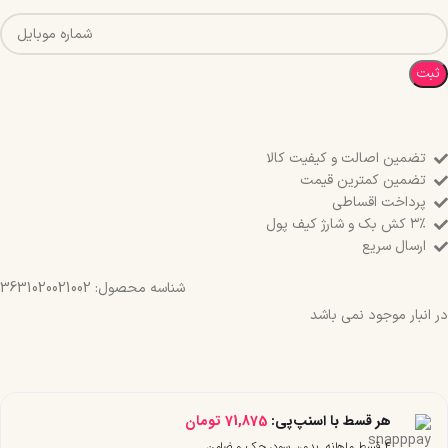
ثبت
تضمین اصالت و کیفیت کالا
تضمین کمترین قیمت
پرداخت اقساطی
۳٪ کش بک و شارژ کیف پول
ارسال سریع
شناسه محصول:
3631020021002
در انبار موجود نمی باشد
هر قسط با اسنپ‌پی:
71,875
تومان
۴ قسط ماهانه. بدون سود، چک و ضامن.