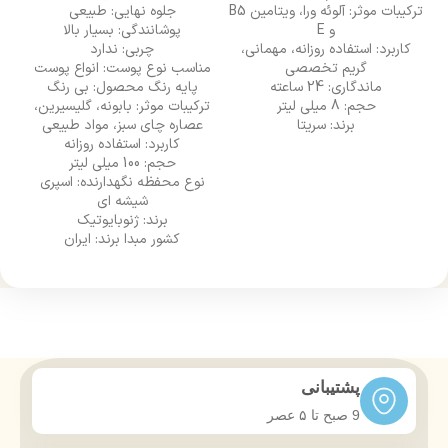
ترکیبات موثر: آلوئه ورا، ویتامین B5
جلوه نهایی: طبیعی
م
و E
پوشانندگی: بسیار بالا
کاربرد: استفاده روزانه، مهمانی،
چربی: ندارد
گریم تخصصی
مناسب نوع پوست: انواع پوست
ماندگاری: 24 ساعته
پایه رنگ محصول: بی رنگ
قا
حجم: 8 میلی لیتر
ترکیبات موثر: بابونه، گلیسیرین،
برند: سریتا
عصاره چای سبز، مواد طبیعی
کاربرد: استفاده روزانه
حجم: 100 میلی لیتر
نوع محفظه نگهدارنده: اسپری
شیشه ای
د
برند: ژنوبایوتیک
کشور مبدا برند: ایران
م
پشتیبانی
9 صبح تا ۵ عصر