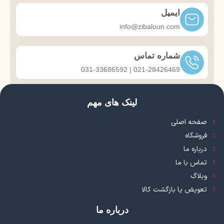
ایمیل
info@zibaloun.com
شماره تماس
021-28426469 | 031-33686592
لینک های مهم
صفحه اصلی
فروشگاه
درباره ما
تماس با ما
وبلاگ
تعویض یا بازگشت کالا
درباره ما