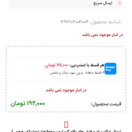
ارسال سریع
شناسه محصول:
3982030061004
در انبار موجود نمی باشد
هر قسط با اسنپ‌پی:
48,000
تومان
۴ قسط ماهانه. بدون سود، چک و ضامن.
در انبار موجود نمی باشد
192,000
تومان
قیمت محصول:​
ارسال رایگان برای سفارش های بالای 2 میلیون و 500 هزار تومان(غیر حجمی)