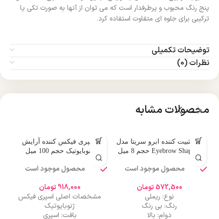
پنج رنگ محبوب و پرطرفدار است که می توان از آنها به صورت تکی یا
ترکیبی برای جلوه ای متفاوت استفاده کرد.
توضیحات تکمیلی
نظرات (0)
محصولات مشابه
ژل تثبیت کننده ابرو سریتا مدل
اسپری فیکس کننده آرایش
Eyebrow Shaping حجم 8 میل
ژنوبایوتیک حجم 100 میل
محصول موجود است
محصول موجود است
0
572,500
تومان
918,000
تومان
ظ
نوع: ریملی
مشخصات اصلی اسپری فیکس
رنگ: بی رنگ
ژنوبایوتیک
دوام: بالا
بافت: اسپری