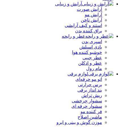
آرایش و زیبایی
آرایش صورت
آرایش مو
آرایش ناخن
استند و کیف آرایشی
براق کننده بدن
عطر و رایحه
اسپری بدن
بادی اسپلش
خوشبو کننده هوا
عطر جیبی
عطر و ادکلن
مام رول
لوازم برقی
اتو مو حرفه‌ای
برس حرارتی
بند انداز برقی
ریش تراش
سشوار چرخشی
سشوار حرفه ای
فر کننده‌ مو
ماشین اصلاح
موزن گوش و بینی و ابرو