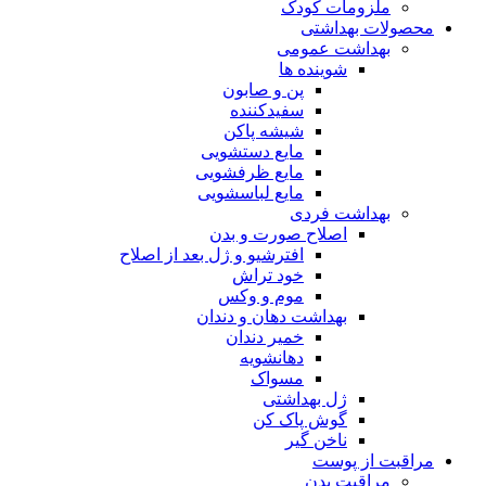
ملزومات کودک
محصولات بهداشتی
بهداشت عمومی
شوینده ها
پن و صابون
سفیدکننده
شیشه پاکن
مایع دستشویی
مایع ظرفشویی
مایع لباسشویی
بهداشت فردی
اصلاح صورت و بدن
افترشیو و ژل بعد از اصلاح
خود تراش
موم و وکس
بهداشت دهان و دندان
خمیر دندان
دهانشویه
مسواک
ژل بهداشتی
گوش پاک کن
ناخن گیر
مراقبت از پوست
مراقبت بدن