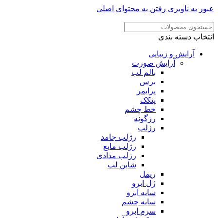
ر به ناوبری
رفتن به محتوای اصلی
خاب دسته بندی
آرایش و زیبایی
آرایش صورت
بالم لب
برس
پرایمر
پنکک
خط چشم
رژگونه
رژلب
رژلب جامد
رژلب مایع
رژلب مدادی
شاین لب
ریمل
ژل ابرو
سایه ابرو
سایه چشم
سرم ابرو