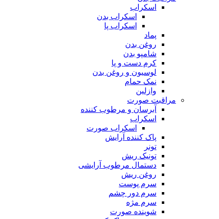
اسکراب
اسکراب بدن
اسکراب پا
پماد
روغن بدن
شامپو بدن
کرم دست و پا
لوسیون و روغن بدن
نمک حمام
وازلین
مراقبت صورت
آبرسان و مرطوب کننده
اسکراب
اسکراب صورت
پاک کننده آرایش
تونر
تونیک ریش
دستمال مرطوب آرایشی
روغن ریش
سرم پوست
سرم دور چشم
سرم مژه
شوینده صورت