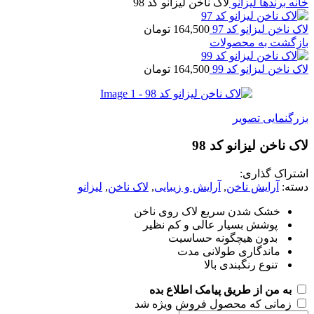
ه
برندها
لیزانو
لاک ناخن لیزانو کد 98
ناخن لیزانو کد 97
164,500
تومان
گشت به محصولات
ناخن لیزانو کد 99
164,500
تومان
گنمایی تصویر
 ناخن لیزانو کد 98
راک گذاری:
ه:
آرایش ناخن
,
آرایش و زیبایی
,
لاک ناخن
,
لیزانو
خشک شدن سریع لاک روی ناخن
پوشش بسیار عالی و کم نظیر
بدون هیچگونه حساسیت
ماندگاری طولانی مدت
تنوع رنگبندی بالا
به من از طریق پیامک اطلاع بده
زمانی که محصول فروش ویژه شد