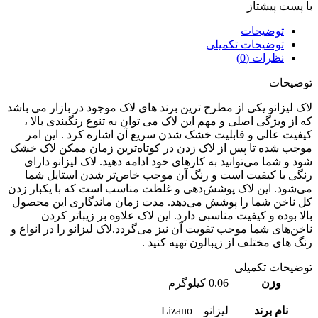
پست پیشتاز
توضیحات
توضیحات تکمیلی
نظرات (0)
یحات
 لیزانو یکی از مطرح ترین برند های لاک موجود در بازار می باشد
از ویژگی اصلی و مهم این لاک می توان به تنوع رنگبندی بالا ،
یت عالی و قابلیت خشک شدن سریع آن اشاره کرد . این امر
ب شده تا پس از لاک زدن در کوتاه‌ترین زمان ممکن لاک خشک
 و شما می‌توانید به کارهای خود ادامه دهید. لاک لیزانو دارای
ی با کیفیت است و رنگ آن موجب خاص‌تر شدن استایل شما
شود. این لاک پوشش‌دهی و غلظت مناسب است که با یکبار زدن
ناخن شما را پوشش می‌دهد. مدت زمان ماندگاری این محصول
ا بوده و کیفیت مناسبی دارد. این لاک علاوه بر زیباتر کردن
ن‌های شما موجب تقویت آن نیز می‌گردد.لاک لیزانو را در انواع و
 های مختلف از زیبالون تهیه کنید .
یحات تکمیلی
وزن
0.06 کیلوگرم
نام برند
لیزانو – Lizano