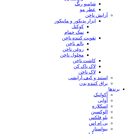
شامپو رنگ
عطر مو
آرایش ناخن
ابزار پدیکور و مانیکور
کوکتل
نمک حمام
تقویت کننده ناخن
بالم ناخن
روغن ناخن
محلول ناخن
کاشت ناخن
لاک پاک کن
لاک ناخن
استند و کیف آرایشی
براق کننده بدن
برندها
آکواتیک
آوایی
اسکلاره
الوکسین
بلو فلکس
بی ام اس
بیواستار