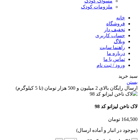
مسواک کودک
ملزومات کودک
خانه
فروشگاه
تخفیف دار
حساب کاربری
وبلاگ
راهنما سایت
درباره ما
تماس با ما
ورود / ثبت نام
 خرید
ن
گان بالای 2 میلیون و 500 هزار تومان (تا 5 کیلوگرم)
ناخن لیزانو کد 98
164,
تومان
جود در انبار و آماده ارسال)