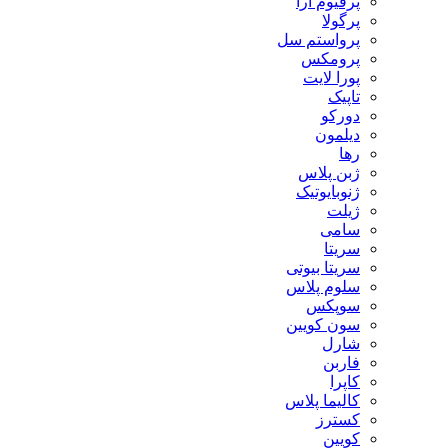
پرفیوم آرا
پرگولا
پرواستم سل
پرومکس
پورا لایت
تاپیک
دورکو
دیلمون
رها
ژبن پلاس
ژنوبایوتیک
ژیلت
سامی
سریتا
سریتا بیوتی
سلوم پلاس
سوپکس
سون کویین
شارل
فاربن
کاپرا
کالیما پلاس
کسترز
کویین