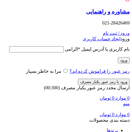
وره و راهنمایی
021-28426
د / ثبت نام
د
ایجاد حساب کاربری
 کاربری یا آدرس ایمیل
*
الزامی
ود
 عبور را فراموش کرده اید؟
مرا به خاطر بسپار
ود با رمز عبور یکبار مصرف
ال مجدد رمز عبور یکبار مصرف
(00:
300
)
وارد
0
تومان
وارد
0
تومان
ه بندی محصولات
برندها