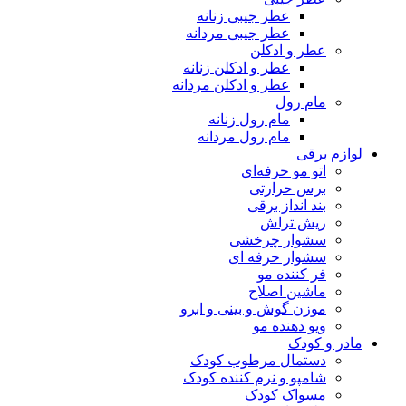
عطر جیبی زنانه
عطر جیبی مردانه
عطر و ادکلن
عطر و ادکلن زنانه
عطر و ادکلن مردانه
مام رول
مام رول زنانه
مام رول مردانه
لوازم برقی
اتو مو حرفه‌ای
برس حرارتی
بند انداز برقی
ریش تراش
سشوار چرخشی
سشوار حرفه ای
فر کننده‌ مو
ماشین اصلاح
موزن گوش و بینی و ابرو
ویو دهنده مو
مادر و کودک
دستمال مرطوب کودک
شامپو و نرم کننده کودک
مسواک کودک