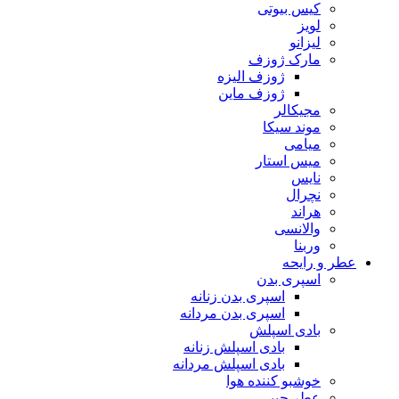
کیس بیوتی
لویز
لیزانو
مارک ژوزف
ژوزف الیزه
ژوزف ماین
مجیکالر
موند سیکا
میامی
میس استار
نایس
نچرال
هراند
والانسی
وربنا
عطر و رایحه
اسپری بدن
اسپری بدن زنانه
اسپری بدن مردانه
بادی اسپلش
بادی اسپلش زنانه
بادی اسپلش مردانه
خوشبو کننده هوا
عطر جیبی