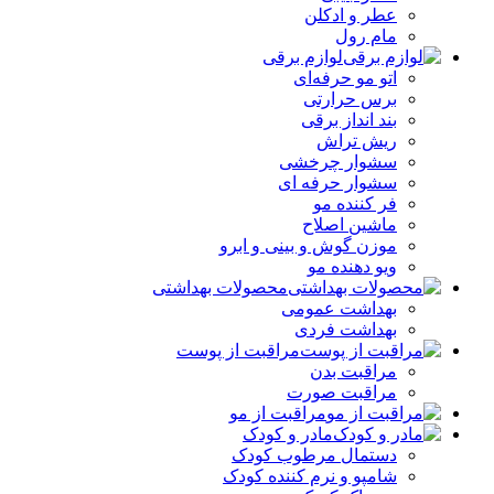
عطر و ادکلن
مام رول
لوازم برقی
اتو مو حرفه‌ای
برس حرارتی
بند انداز برقی
ریش تراش
سشوار چرخشی
سشوار حرفه ای
فر کننده‌ مو
ماشین اصلاح
موزن گوش و بینی و ابرو
ویو دهنده مو
محصولات بهداشتی
بهداشت عمومی
بهداشت فردی
مراقبت از پوست
مراقبت بدن
مراقبت صورت
مراقبت از مو
مادر و کودک
دستمال مرطوب کودک
شامپو و نرم کننده کودک