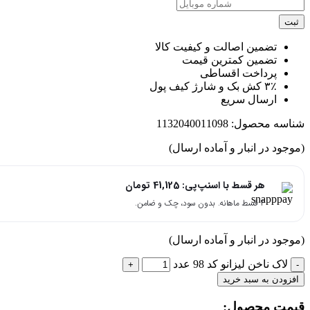
ت
تضمین اصالت و کیفیت کالا
تضمین کمترین قیمت
پرداخت اقساطی
۳٪ کش بک و شارژ کیف پول
ارسال سریع
اسه محصول:
1132040011098
جود در انبار و آماده ارسال)
هر قسط با اسنپ‌پی:
41,125
تومان
۴ قسط ماهانه. بدون سود، چک و ضامن.
جود در انبار و آماده ارسال)
لاک ناخن لیزانو کد 98 عدد
زودن به سبد خرید
مت محصول:​