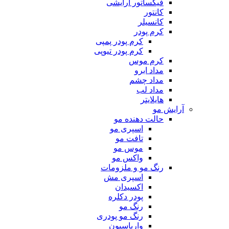
فیکساتور آرایشی
کانتور
کانسیلر
کرم پودر
کرم پودر پمپی
کرم پودر تیوپی
کرم موس
مداد ابرو
مداد چشم
مداد لب
هایلایتر
آرایش مو
حالت دهنده مو
اسپری مو
تافت مو
موس مو
واکس مو
رنگ مو و ملزومات
اسپری مش
اکسیدان
پودر دکلره
رنگ مو
رنگ مو پودری
واریاسیون