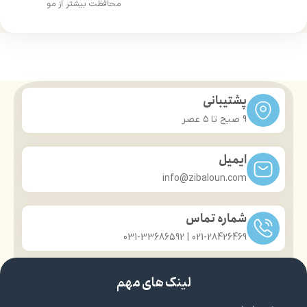
محافظت بیشتر از مو
درخشان کننده مو
درخشان کننده مو
حجم 120 میلی‌لیتر
حجم 120 میلی‌لیتر
تحت لیسانس کشور آلمان
تحت لیسانس کشور آلمان
دارای مجوز سارمان غذا و دارو
دارای مجوز سارمان غذا و دارو
پشتیبانی
9 صبح تا ۵ عصر
ایمیل
info@zibaloun.com
شماره تماس
021-28426469 | 031-33686592
لینک های مهم