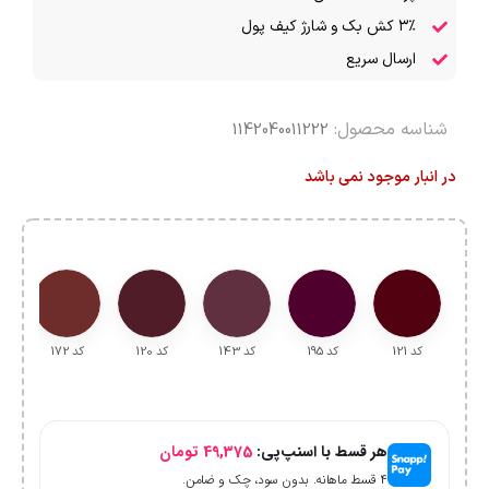
۳٪ کش بک و شارژ کیف پول
ارسال سریع
شناسه محصول:
1142040011222
در انبار موجود نمی باشد
کد 121
کد 195
کد 143
کد 120
کد 172
هر قسط با اسنپ‌پی:
49,375
تومان
۴ قسط ماهانه. بدون سود، چک و ضامن.