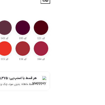
ثبت
کد 121
کد 195
کد 143
کد 164
کد 116
کد 115
هر قسط با اسنپ‌پی:
9,375
۴ قسط ماهانه. بدون سود، چک و ضامن.