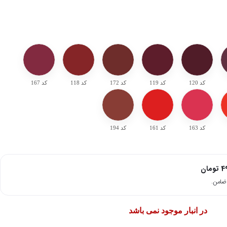
کد 120
کد 119
کد 172
کد 118
کد 167
کد 163
کد 161
کد 194
4
تومان
در انبار موجود نمی باشد