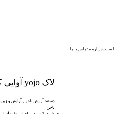
ا سایت
درباره ما
تماس با ما
لاک yojo آوایی کد 187
دسته:
آرایش ناخن
,
آرایش و زیبای
ناخن
دارای 2 سری برای استفاده آسانتر