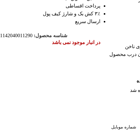
پرداخت اقساطی
۳٪ کش بک و شارژ کیف پول
ارسال سریع
شناسه محصول:
1142040011290
در انبار موجود نمی باشد
ی ناخن
دن درب محصول
ه
 شد