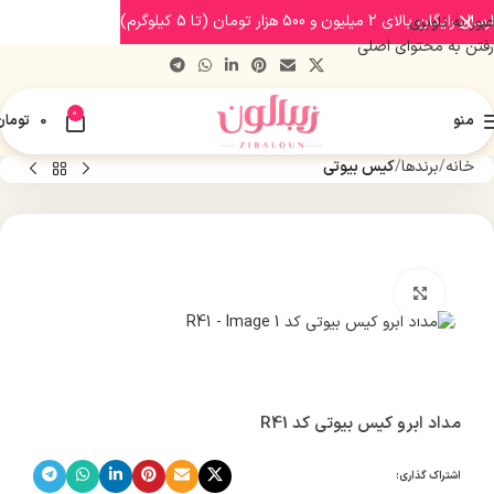
ارسال رایگان بالای 2 میلیون و 500 هزار تومان (تا 5 کیلوگرم)
عبور به ناوبری
رفتن به محتوای اصلی
0
منو
0
تومان
خانه
برندها
کیس بیوتی
بزرگنمایی تصویر
مداد ابرو کیس بیوتی کد R41
اشتراک گذاری: