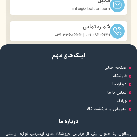
ایمیل
جسورانه و پررنگ
ظاهری شیک
info@zibaloun.com
قابل استفاده برای چشم، هایلایت
کوچک اما پرکاربرد
و کانتور
زیبایی و مراقبت از پوست در یک
امکان ایجاد بی‌نهایت ترکیب و
محصول
شماره تماس
استایل
برای هر موقعیت، از روز تا شب
021-28426469 | 031-33686592
لینک های مهم
صفحه اصلی
فروشگاه
درباره ما
تماس با ما
وبلاگ
تعویض یا بازگشت کالا
درباره ما
زیبالون به عنوان یکی از برترین فروشگاه های اینترنتی لوازم آرایشی