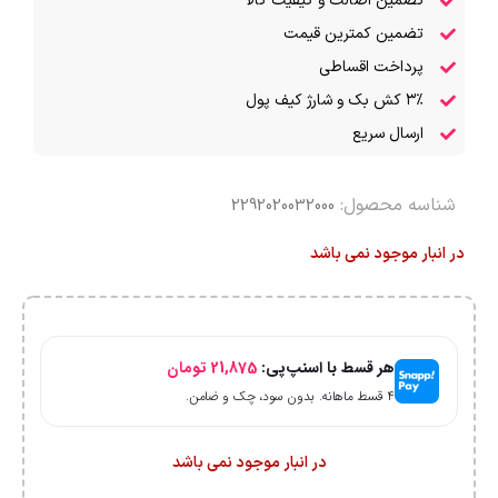
تضمین اصالت و کیفیت کالا
تضمین کمترین قیمت
پرداخت اقساطی
۳٪ کش بک و شارژ کیف پول
ارسال سریع
شناسه محصول:
2292020032000
در انبار موجود نمی باشد
هر قسط با اسنپ‌پی:
21,875
تومان
۴ قسط ماهانه. بدون سود، چک و ضامن.
در انبار موجود نمی باشد