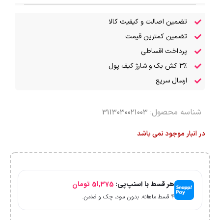
تضمین اصالت و کیفیت کالا
تضمین کمترین قیمت
پرداخت اقساطی
۳٪ کش بک و شارژ کیف پول
ارسال سریع
شناسه محصول:
3113030021003
در انبار موجود نمی باشد
هر قسط با اسنپ‌پی:
51,375
تومان
۴ قسط ماهانه. بدون سود، چک و ضامن.