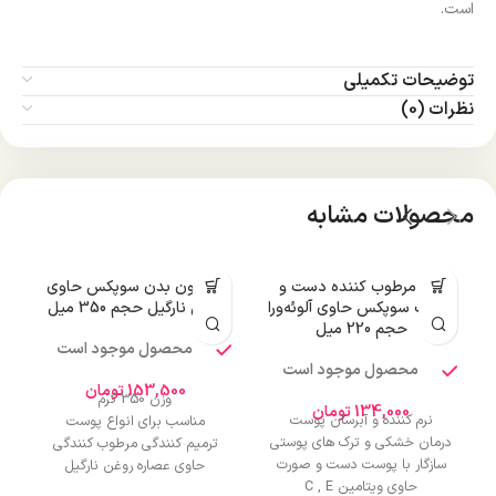
است.
توضیحات تکمیلی
نظرات (0)
محصولات مشابه
کرم مرطوب کننده دست و
لوسیون بدن سوپکس حاوی
پ
صورت سوپکس حاوی آلوئه‌ورا
روغن نارگیل حجم 350 میل
حجم 220 میل
محصول موجود است
محصول موجود است
153,500
تومان
وزن 350 گرم
134,000
تومان
نرم کننده و آبرسان پوست
مناسب برای انواع پوست
درمان خشکی و ترک های پوستی
ترمیم کنندگی مرطوب کنندگی
سازگار با پوست دست و صورت
حاوی عصاره روغن نارگیل
حاوی ویتامین C , E
ترکیبات: پارافین مایع، گلسیرین،