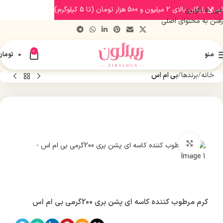
ارسال رایگان بالای 2 میلیون و 500 هزار تومان (تا 5 کیلوگرم)
عبور به ناوبری
رفتن به محتوای اصلی
0
منو
0
تومان
خانه
برندها
بی ام اس
بزرگنمایی تصویر
کرم مرطوب کننده کاسه ای پشن بری 200گرمی بی ام اس