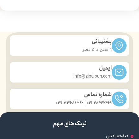
حجم: 200 میل
عصاره آلوئه ورا، روغن نارگیل،
ستیل الکل، استئاریل الکل، سدیم
پیرو لیدون کربوکسیلات، تری
اتانول آمین، اوره، اسانس مجاز
آرایشی، پارابن، آب دیونزه
دارای مجوز سازمان غذا و دارو
پشتیبانی
9 صبح تا ۵ عصر
ایمیل
info@zibaloun.com
شماره تماس
021-28426469 | 031-33686592
لینک های مهم
صفحه اصلی