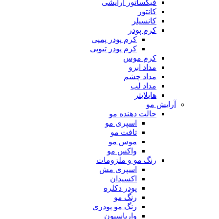
فیکساتور آرایشی
کانتور
کانسیلر
کرم پودر
کرم پودر پمپی
کرم پودر تیوپی
کرم موس
مداد ابرو
مداد چشم
مداد لب
هایلایتر
آرایش مو
حالت دهنده مو
اسپری مو
تافت مو
موس مو
واکس مو
رنگ مو و ملزومات
اسپری مش
اکسیدان
پودر دکلره
رنگ مو
رنگ مو پودری
واریاسیون