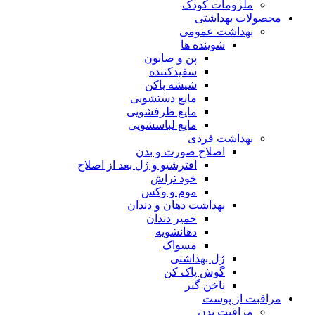
ملزومات کودک
محصولات بهداشتی
بهداشت عمومی
شوینده ها
پن و صابون
سفیدکننده
شیشه پاکن
مایع دستشویی
مایع ظرفشویی
مایع لباسشویی
بهداشت فردی
اصلاح صورت و بدن
افترشیو و ژل بعد از اصلاح
خود تراش
موم و وکس
بهداشت دهان و دندان
خمیر دندان
دهانشویه
مسواک
ژل بهداشتی
گوش پاک کن
ناخن گیر
مراقبت از پوست
مراقبت بدن