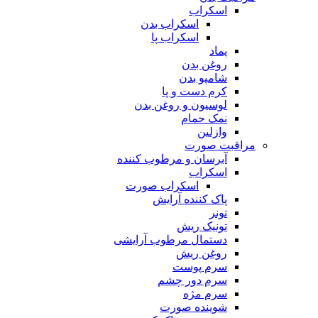
اسکراب
اسکراب بدن
اسکراب پا
پماد
روغن بدن
شامپو بدن
کرم دست و پا
لوسیون و روغن بدن
نمک حمام
وازلین
مراقبت صورت
آبرسان و مرطوب کننده
اسکراب
اسکراب صورت
پاک کننده آرایش
تونر
تونیک ریش
دستمال مرطوب آرایشی
روغن ریش
سرم پوست
سرم دور چشم
سرم مژه
شوینده صورت