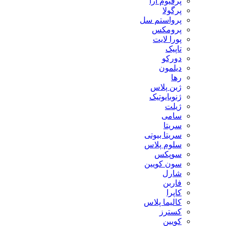
پرفیوم آرا
پرگولا
پرواستم سل
پرومکس
پورا لایت
تاپیک
دورکو
دیلمون
رها
ژبن پلاس
ژنوبایوتیک
ژیلت
سامی
سریتا
سریتا بیوتی
سلوم پلاس
سوپکس
سون کویین
شارل
فاربن
کاپرا
کالیما پلاس
کسترز
کویین