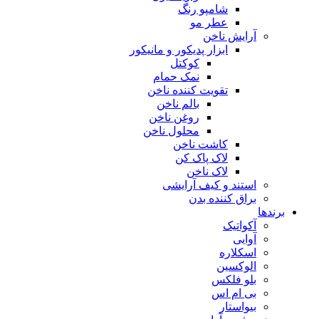
شامپو رنگ
عطر مو
آرایش ناخن
ابزار پدیکور و مانیکور
کوکتل
نمک حمام
تقویت کننده ناخن
بالم ناخن
روغن ناخن
محلول ناخن
کاشت ناخن
لاک پاک کن
لاک ناخن
استند و کیف آرایشی
براق کننده بدن
برندها
آکواتیک
آوایی
اسکلاره
الوکسین
بلو فلکس
بی ام اس
بیواستار