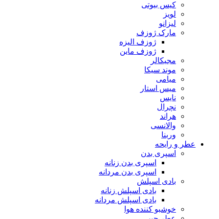
کیس بیوتی
لویز
لیزانو
مارک ژوزف
ژوزف الیزه
ژوزف ماین
مجیکالر
موند سیکا
میامی
میس استار
نایس
نچرال
هراند
والانسی
وربنا
عطر و رایحه
اسپری بدن
اسپری بدن زنانه
اسپری بدن مردانه
بادی اسپلش
بادی اسپلش زنانه
بادی اسپلش مردانه
خوشبو کننده هوا
عطر جیبی