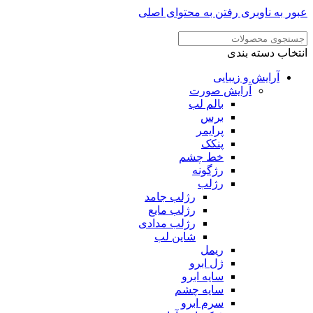
عبور به ناوبری
رفتن به محتوای اصلی
انتخاب دسته بندی
آرایش و زیبایی
آرایش صورت
بالم لب
برس
پرایمر
پنکک
خط چشم
رژگونه
رژلب
رژلب جامد
رژلب مایع
رژلب مدادی
شاین لب
ریمل
ژل ابرو
سایه ابرو
سایه چشم
سرم ابرو