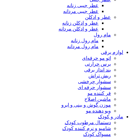
عطر جیبی زنانه
عطر جیبی مردانه
عطر و ادکلن
عطر و ادکلن زنانه
عطر و ادکلن مردانه
مام رول
مام رول زنانه
مام رول مردانه
لوازم برقی
اتو مو حرفه‌ای
برس حرارتی
بند انداز برقی
ریش تراش
سشوار چرخشی
سشوار حرفه ای
فر کننده‌ مو
ماشین اصلاح
موزن گوش و بینی و ابرو
ویو دهنده مو
مادر و کودک
دستمال مرطوب کودک
شامپو و نرم کننده کودک
مسواک کودک