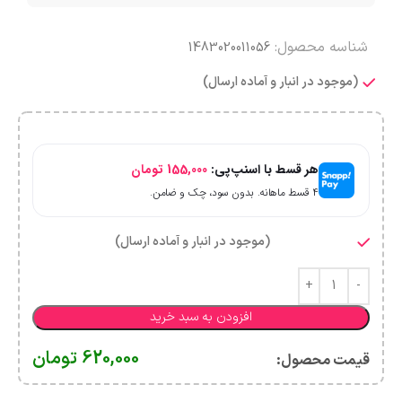
شناسه محصول:
1483020011056
(موجود در انبار و آماده ارسال)
هر قسط با اسنپ‌پی:
155,000
تومان
۴ قسط ماهانه. بدون سود، چک و ضامن.
(موجود در انبار و آماده ارسال)
افزودن به سبد خرید
620,000
تومان
قیمت محصول:​