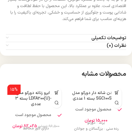
اقتصادی است. علاوه بر عملکرد بالا، این محصول با حفظ لطافت و
شادابی پوست و جلوگیری از حساسیت و خشکی، تجربه‌ای باکیفیت را با
هزینه‌ای مناسب برای شما فراهم می‌کند.
توضیحات تکمیلی
نظرات (0)
محصولات مشابه
15%
تیغ بدن شانه دار دورکو مدل
تیغ ابرو زنانه دورکو مدل
SGC100SB-1P بسته 1 عددی
LDFA200(U)-3B بسته 3
عددی
محصول موجود است
محصول موجود است
15,000
تومان
برند : دورکو
82,025
تومان
96,500
تومان
دارای کاور محافظ
رده سنی : بزرگسالان و جوانان