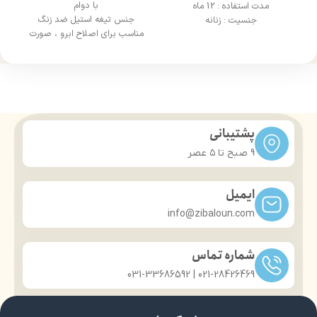
با دوام
مدت استفاده : 12 ماه
جنس تیغه استیل ضد زنگ
جنسیت : زنانه
مناسب برای اصلاح ابرو ، صورت
پشتیبانی
9 صبح تا ۵ عصر
ایمیل
info@zibaloun.com
شماره تماس
021-28426469 | 031-33686592