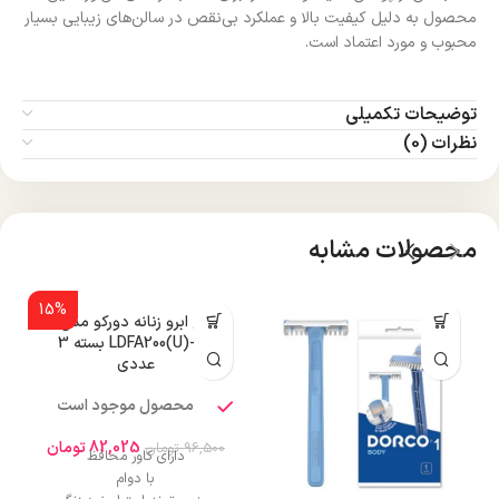
محصول به دلیل کیفیت بالا و عملکرد بی‌نقص در سالن‌های زیبایی بسیار
محبوب و مورد اعتماد است.
توضیحات تکمیلی
نظرات (0)
محصولات مشابه
15%
تیغ ابرو زنانه دورکو مدل
LDFA200(U)-3B بسته 3
عددی
محصول موجود است
82,025
تومان
96,500
تومان
دارای کاور محافظ
با دوام