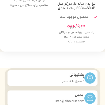
جنس تیغه استیل ضد زنگ
تیغ بدن شانه دار دورکو مدل
مناسب برای اصلاح ابرو ، صورت
SGC100SB-1P بسته 1 عددی
محصول موجود است
15,000
تومان
برند : دورکو
رده سنی : بزرگسالان و جوانان
مدت استفاده : 12 ماه
جنسیت : زنانه
پشتیبانی
9 صبح تا ۵ عصر
ایمیل
info@zibaloun.com