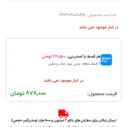
شناسه محصول:
1483020011045
در انبار موجود نمی باشد
هر قسط با اسنپ‌پی:
219,500
تومان
۴ قسط ماهانه. بدون سود، چک و ضامن.
در انبار موجود نمی باشد
878,000
تومان
قیمت محصول:​
ارسال رایگان برای سفارش های بالای 2 میلیون و 500 هزار تومان(غیر حجمی)