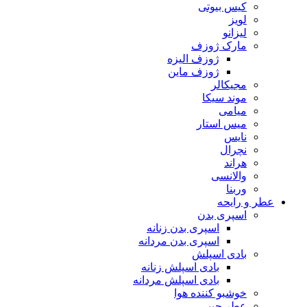
کیس بیوتی
لویز
لیزانو
مارک ژوزف
ژوزف الیزه
ژوزف ماین
مجیکالر
موند سیکا
میامی
میس استار
نایس
نچرال
هراند
والانسی
وربنا
عطر و رایحه
اسپری بدن
اسپری بدن زنانه
اسپری بدن مردانه
بادی اسپلش
بادی اسپلش زنانه
بادی اسپلش مردانه
خوشبو کننده هوا
عطر جیبی