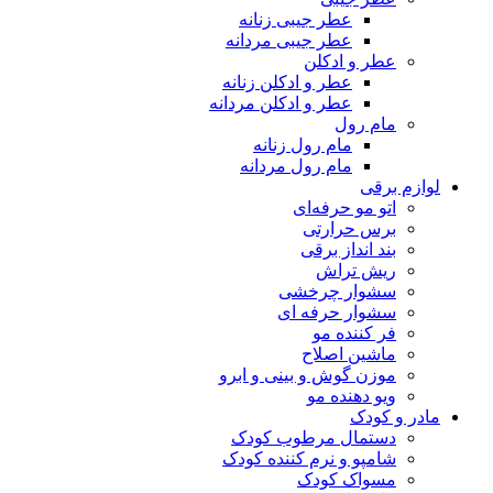
عطر جیبی زنانه
عطر جیبی مردانه
عطر و ادکلن
عطر و ادکلن زنانه
عطر و ادکلن مردانه
مام رول
مام رول زنانه
مام رول مردانه
لوازم برقی
اتو مو حرفه‌ای
برس حرارتی
بند انداز برقی
ریش تراش
سشوار چرخشی
سشوار حرفه ای
فر کننده‌ مو
ماشین اصلاح
موزن گوش و بینی و ابرو
ویو دهنده مو
مادر و کودک
دستمال مرطوب کودک
شامپو و نرم کننده کودک
مسواک کودک