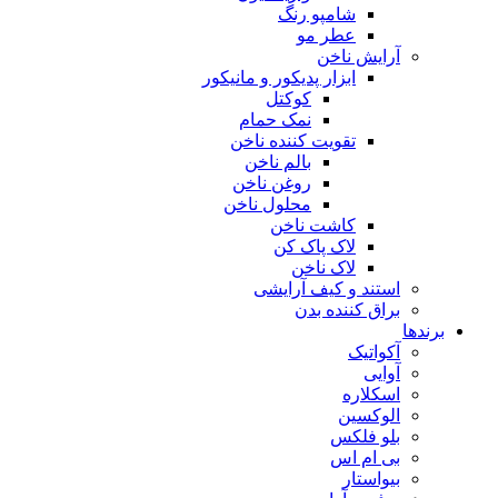
شامپو رنگ
عطر مو
آرایش ناخن
ابزار پدیکور و مانیکور
کوکتل
نمک حمام
تقویت کننده ناخن
بالم ناخن
روغن ناخن
محلول ناخن
کاشت ناخن
لاک پاک کن
لاک ناخن
استند و کیف آرایشی
براق کننده بدن
برندها
آکواتیک
آوایی
اسکلاره
الوکسین
بلو فلکس
بی ام اس
بیواستار