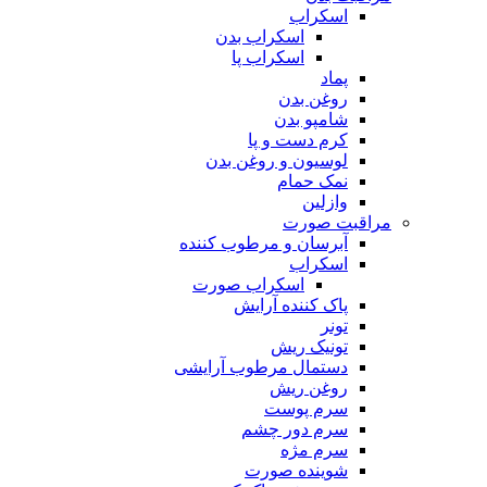
اسکراب
اسکراب بدن
اسکراب پا
پماد
روغن بدن
شامپو بدن
کرم دست و پا
لوسیون و روغن بدن
نمک حمام
وازلین
مراقبت صورت
آبرسان و مرطوب کننده
اسکراب
اسکراب صورت
پاک کننده آرایش
تونر
تونیک ریش
دستمال مرطوب آرایشی
روغن ریش
سرم پوست
سرم دور چشم
سرم مژه
شوینده صورت