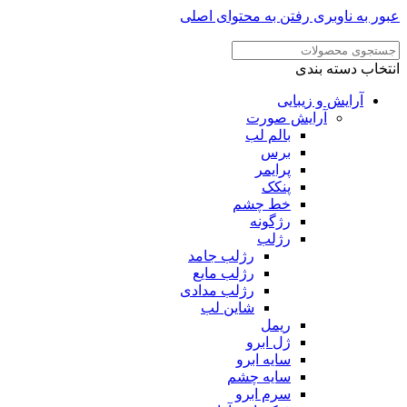
عبور به ناوبری
رفتن به محتوای اصلی
انتخاب دسته بندی
آرایش و زیبایی
آرایش صورت
بالم لب
برس
پرایمر
پنکک
خط چشم
رژگونه
رژلب
رژلب جامد
رژلب مایع
رژلب مدادی
شاین لب
ریمل
ژل ابرو
سایه ابرو
سایه چشم
سرم ابرو