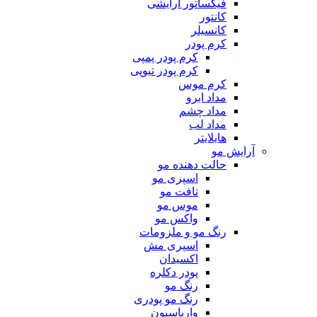
فیکساتور آرایشی
کانتور
کانسیلر
کرم پودر
کرم پودر پمپی
کرم پودر تیوپی
کرم موس
مداد ابرو
مداد چشم
مداد لب
هایلایتر
آرایش مو
حالت دهنده مو
اسپری مو
تافت مو
موس مو
واکس مو
رنگ مو و ملزومات
اسپری مش
اکسیدان
پودر دکلره
رنگ مو
رنگ مو پودری
واریاسیون