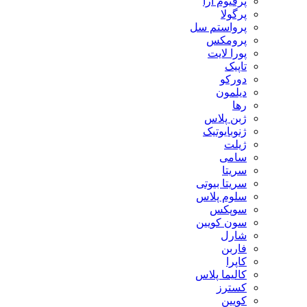
پرفیوم آرا
پرگولا
پرواستم سل
پرومکس
پورا لایت
تاپیک
دورکو
دیلمون
رها
ژبن پلاس
ژنوبایوتیک
ژیلت
سامی
سریتا
سریتا بیوتی
سلوم پلاس
سوپکس
سون کویین
شارل
فاربن
کاپرا
کالیما پلاس
کسترز
کویین