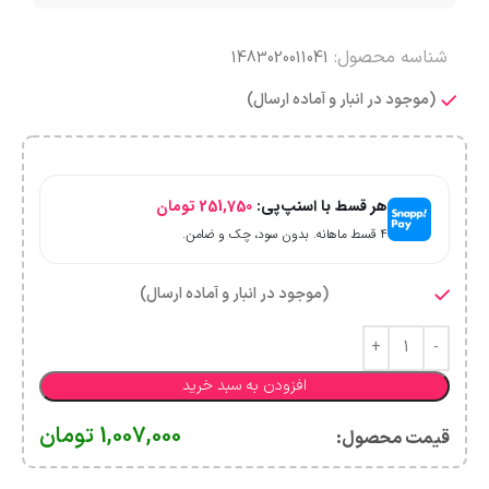
شناسه محصول:
1483020011041
(موجود در انبار و آماده ارسال)
هر قسط با اسنپ‌پی:
251,750
تومان
۴ قسط ماهانه. بدون سود، چک و ضامن.
(موجود در انبار و آماده ارسال)
افزودن به سبد خرید
1,007,000
تومان
قیمت محصول:​